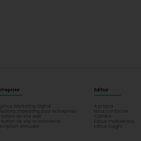
ntreprise
Editus
gence Marketing Digital
A propos
olutions marketing pour entreprises
Nous contacter
réation de site web
Carrière
réation de site ecommerce
Editus myBusiness
nscription annuaire
Editus Insight