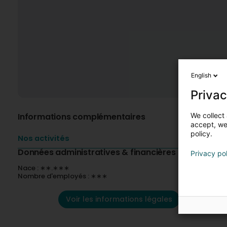
English
Privac
We collect 
Informations complémentaires
accept, we'
policy.
Nos activités
Données administratives & financières
Privacy po
Nace : ∗∗.∗∗∗
Nombre d'employés : ∗∗∗
Voir les informations légales