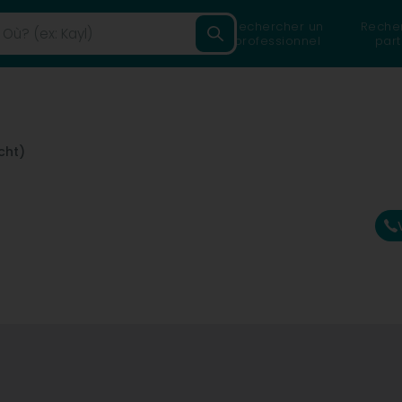
Rechercher un
Reche
professionnel
part
cht)