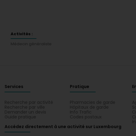
Activités :
Médecin généraliste
Services
Pratique
E
Recherche par activité
Pharmacies de garde
A
Recherche par ville
Hôpitaux de garde
S
Demander un devis
Info Trafic
C
Guide pratique
Codes postaux
C
I
Accédez directement à une activité sur Luxembourg