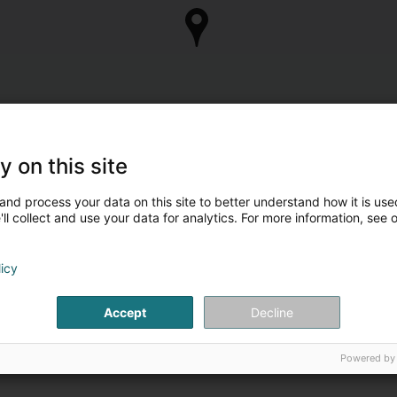
y on this site
and process your data on this site to better understand how it is used
ll collect and use your data for analytics. For more information, see 
licy
Accept
Decline
Powered by