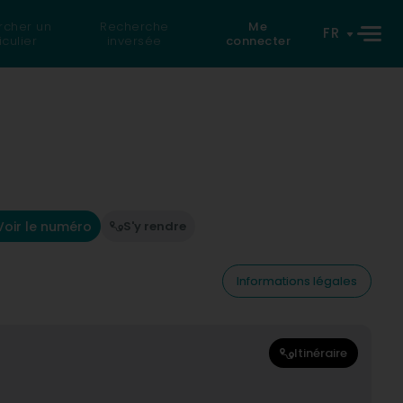
rcher un
Recherche
Me
FR
iculier
inversée
connecter
Voir le numéro
S'y rendre
Informations légales
Itinéraire