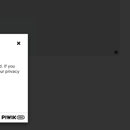
. If you
our privacy