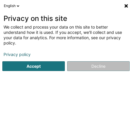
English
Privacy on this site
We collect and process your data on this site to better
understand how it is used. If you accept, we'll collect and use
Espace culturel Luxembourg
your data for analytics. For more information, see our privacy
policy.
Nous vous présentons de nombreux espaces
Privacy policy
culturels au Luxembourg
Accept
Decline
Profitez de notre annuaire en ligne afin de contacter
plus facilement un centre culturel de votre ville, de
connaître l’adresse du cinéma le plus proche ou encore
d’appeler un théâtre ou une salle de concert dont vous
souhaitez obtenir la programmation. Vous pouvez
également visualiser tous les détails concernant les
musées situés non loin de chez vous ou d’une ville en
particulier. Gagnez du temps en bénéficiant de toutes
les coordonnées dont vous avez besoin dans un même
endroit.
Espace culturel