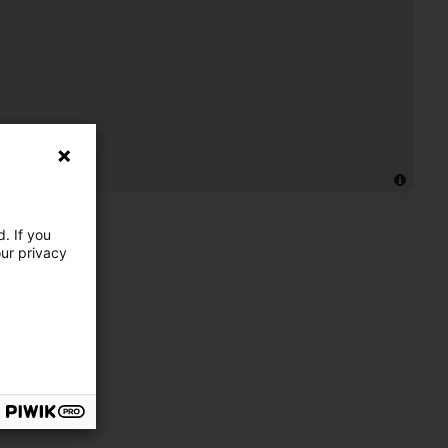
. If you
our privacy