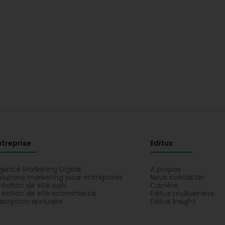
ntreprise
Editus
gence Marketing Digital
A propos
olutions marketing pour entreprises
Nous contacter
réation de site web
Carrière
réation de site ecommerce
Editus myBusiness
nscription annuaire
Editus Insight