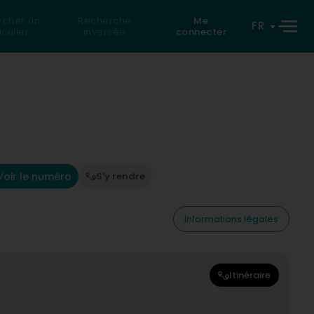
rcher un
Recherche
Me
FR
iculier
inversée
connecter
Voir le numéro
S'y rendre
Informations légales
Itinéraire