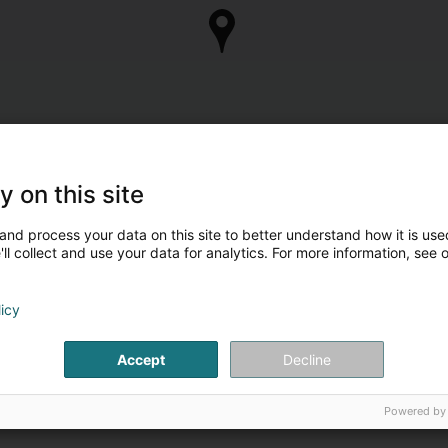
y on this site
and process your data on this site to better understand how it is used
ll collect and use your data for analytics. For more information, see 
licy
Accept
Decline
Powered by