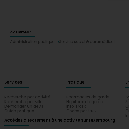
Activités :
Administration publique
Service social & paramédical
Services
Pratique
E
Recherche par activité
Pharmacies de garde
A
Recherche par ville
Hôpitaux de garde
S
Demander un devis
Info Trafic
C
Guide pratique
Codes postaux
C
I
Accédez directement à une activité sur Luxembourg