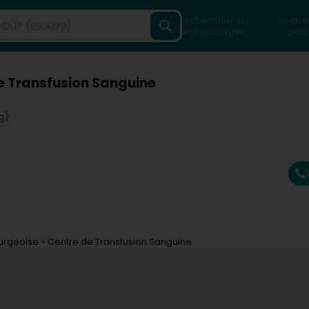
Rechercher un
Reche
professionnel
part
e Transfusion Sanguine
g)
rgeoise - Centre de Transfusion Sanguine