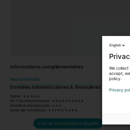
English
Privac
Informations complémentaires
We collect 
accept, we'
policy.
Nos activités
Données administratives & financières
Privacy po
Nace : ∗∗.∗∗∗
N° TVA international : ∗∗∗∗∗∗∗∗∗∗
Nombre d'employés : ∗∗∗
Date de fondation : ∗∗/∗∗/∗∗∗∗
Voir les informations légales