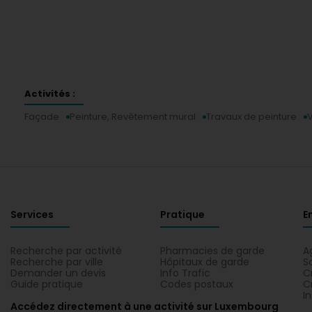
Activités :
Façade
Peinture, Revêtement mural
Travaux de peinture
V
Services
Pratique
E
Recherche par activité
Pharmacies de garde
A
Recherche par ville
Hôpitaux de garde
S
Demander un devis
Info Trafic
C
Guide pratique
Codes postaux
C
I
Accédez directement à une activité sur Luxembourg