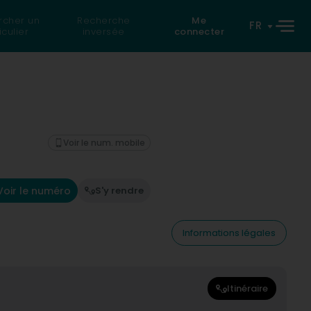
rcher un
Recherche
Me
FR
iculier
inversée
connecter
Voir le num. mobile
Voir le numéro
S'y rendre
Informations légales
Itinéraire