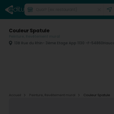
Couleur Spatule
Peinture, Revêtement mural
13B Rue du Rhin
- 3ème Etage App 1130 -
F-54860
Hauco
Accueil
Peinture, Revêtement mural
Couleur Spatule