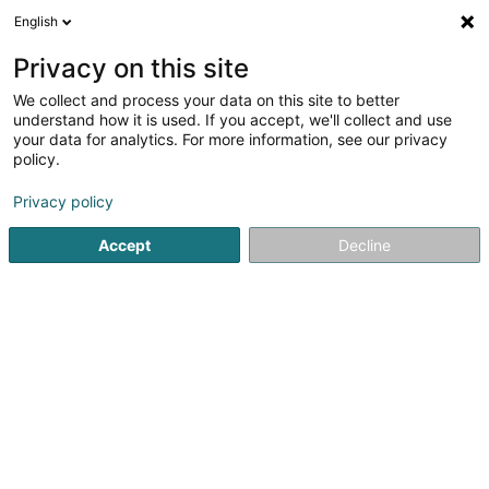
English
FR
Privacy on this site
We collect and process your data on this site to better
COMO Digital Life Sàrl
understand how it is used. If you accept, we'll collect and use
your data for analytics. For more information, see our privacy
Paiement électronique
policy.
1 Rue de L’innovation
L-1896
Kockelscheuer (Kockelscheier)
Privacy policy
Accept
Decline
Voir le numéro
S'y rendre
Accueil
Monétique
Paiement électronique
COMO Digita