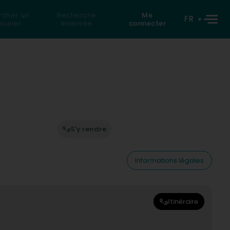
rcher un
Recherche
Me
FR
iculier
inversée
connecter
S'y rendre
Informations légales
Itinéraire