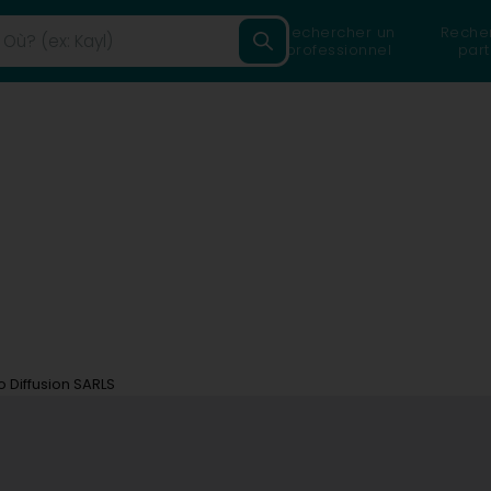
Rechercher un
Reche
professionnel
part
Diffusion SARLS