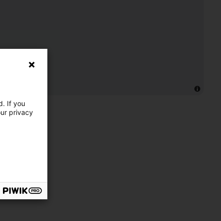
. If you
our privacy