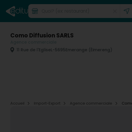
Como Diffusion SARLS
Agence commerciale
11 Rue de l'Eglise
L-5695
Emerange (Éimereng)
Accueil
Import-Export
Agence commerciale
Como 