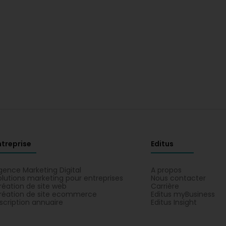
ntreprise
Editus
gence Marketing Digital
A propos
olutions marketing pour entreprises
Nous contacter
réation de site web
Carrière
réation de site ecommerce
Editus myBusiness
nscription annuaire
Editus Insight