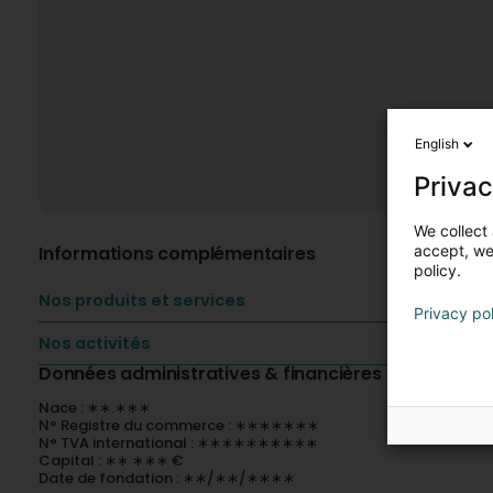
English
Privac
We collect 
Informations complémentaires
accept, we'
policy.
Nos produits et services
Privacy po
Nos activités
Données administratives & financières
Nace : ∗∗.∗∗∗
N° Registre du commerce : ∗∗∗∗∗∗∗
N° TVA international : ∗∗∗∗∗∗∗∗∗∗
Capital : ∗∗ ∗∗∗ €
Date de fondation : ∗∗/∗∗/∗∗∗∗