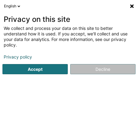
English
Privacy on this site
We collect and process your data on this site to better
understand how it is used. If you accept, we'll collect and use
Station service Luxembourg
your data for analytics. For more information, see our privacy
policy.
Station service au Luxembourg : trouvez très
Privacy policy
simplement des coordonnées proches de votre
localité
Accept
Decline
En quelques clics seulement, vous parcourez la liste des
stations services disponibles à proximité de votre
domicile ou selon vos besoins du moment. Sur la route,
en ville, sur l’autoroute : chaque fiche détaillée vous
indique l’adresse, mais aussi le numéro de téléphone, le
site internet ainsi que les horaires, entre autres.
Contactez une enseigne en toute simplicité ou
localisez-la facilement sur un plan.
Station service
Voir les 326 professionnels pour Station service