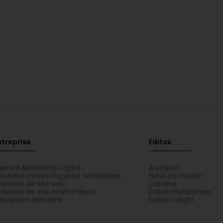
ntreprise
Editus
gence Marketing Digital
A propos
olutions marketing pour entreprises
Nous contacter
réation de site web
Carrière
réation de site ecommerce
Editus myBusiness
nscription annuaire
Editus Insight