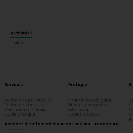
Activités :
Coiffeur
Services
Pratique
E
Recherche par activité
Pharmacies de garde
A
Recherche par ville
Hôpitaux de garde
S
Demander un devis
Info Trafic
C
Guide pratique
Codes postaux
C
I
Accédez directement à une activité sur Luxembourg