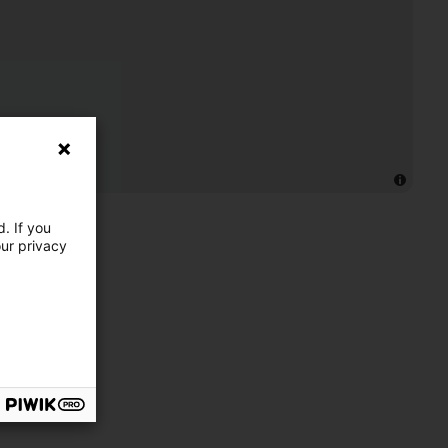
. If you
our privacy