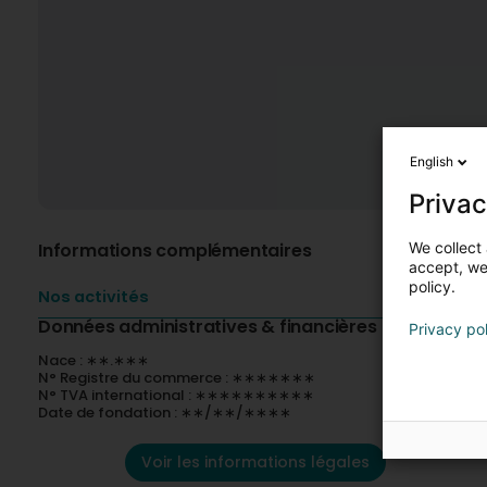
English
Privac
We collect 
Informations complémentaires
accept, we'
policy.
Nos activités
Données administratives & financières
Privacy po
Nace : ∗∗.∗∗∗
N° Registre du commerce : ∗∗∗∗∗∗∗
N° TVA international : ∗∗∗∗∗∗∗∗∗∗
Date de fondation : ∗∗/∗∗/∗∗∗∗
Voir les informations légales