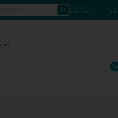
Rechercher un
Reche
professionnel
part
cher)