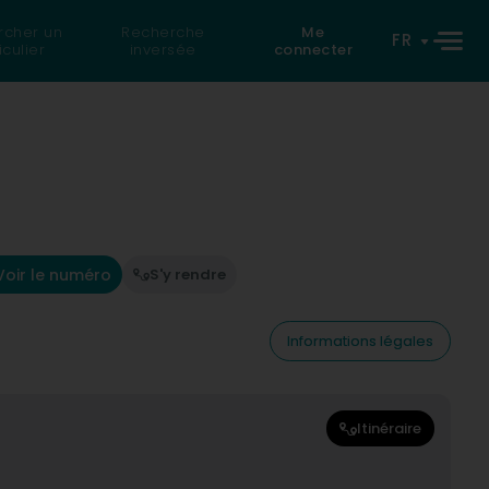
rcher un
Recherche
Me
FR
iculier
inversée
connecter
Voir le numéro
S'y rendre
Informations légales
Itinéraire