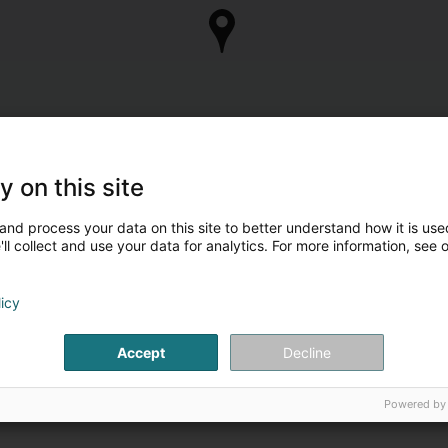
y on this site
and process your data on this site to better understand how it is used
ll collect and use your data for analytics. For more information, see 
licy
Accept
Decline
Powered by