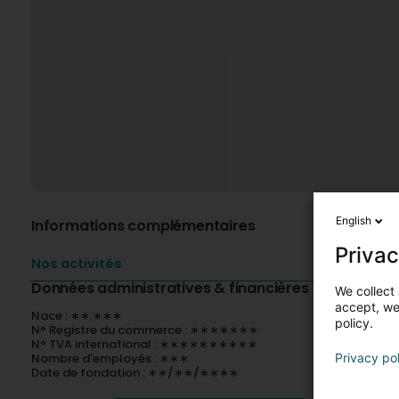
English
Informations complémentaires
Privac
Nos activités
Données administratives & financières
We collect 
accept, we'
Nace : ∗∗.∗∗∗
policy.
N° Registre du commerce : ∗∗∗∗∗∗∗
N° TVA international : ∗∗∗∗∗∗∗∗∗∗
Nombre d'employés : ∗∗∗
Privacy po
Date de fondation : ∗∗/∗∗/∗∗∗∗