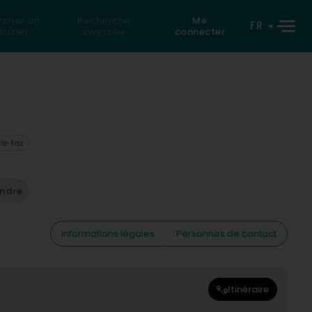
rcher un
Recherche
Me
FR
iculier
inversée
connecter
 le fax
endre
Informations légales
Personnes de contact
Itinéraire