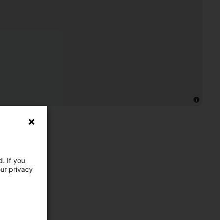
. If you
our privacy