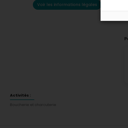
Voir les informations légales
P
Activités :
Boucherie et charcuterie