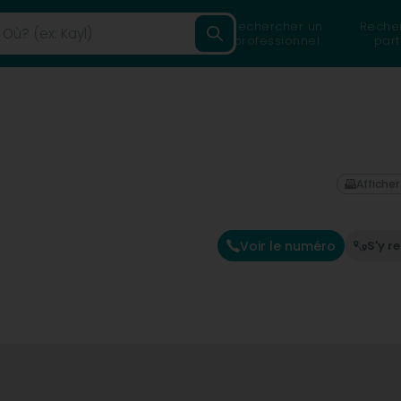
Rechercher un
Reche
professionnel
part
Afficher
Voir le numéro
S'y r