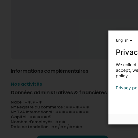
English
Privac
We collect 
Informations complémentaires
accept, we'
policy.
Nos activités
Privacy po
Données administratives & financières
Nace : ∗∗.∗∗∗
N° Registre du commerce : ∗∗∗∗∗∗∗
N° TVA international : ∗∗∗∗∗∗∗∗∗∗
Capital : ∗∗ ∗∗∗ €
Nombre d'employés : ∗∗∗
Date de fondation : ∗∗/∗∗/∗∗∗∗