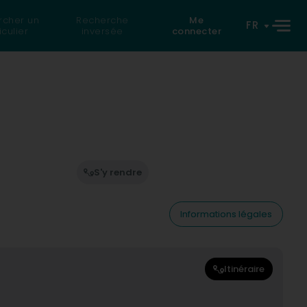
rcher un
Recherche
Me
FR
iculier
inversée
connecter
S'y rendre
Informations légales
Itinéraire