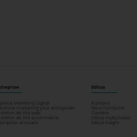
ntreprise
Editus
gence Marketing Digital
A propos
olutions marketing pour entreprises
Nous contacter
réation de site web
Carrière
réation de site ecommerce
Editus myBusiness
nscription annuaire
Editus Insight