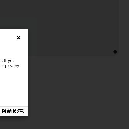
. If you
our privacy