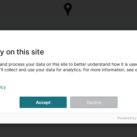
y on this site
and process your data on this site to better understand how it is used
ll collect and use your data for analytics. For more information, see 
licy
Accept
Decline
Powered by