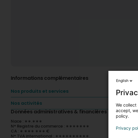
Informations complémentaires
English
Privac
Nos produits et services
Nos activités
We collect 
accept, we'
Données administratives & financières
policy.
Nace : ∗∗.∗∗∗
N° Registre du commerce : ∗∗∗∗∗∗∗
Privacy po
CA : ∗ ∗∗∗ ∗∗∗ €
N° TVA international : ∗∗∗∗∗∗∗∗∗∗