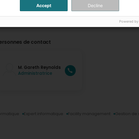
Accept
Decline
Powered by
ersonnes de contact
M. Gareth Reynolds
Administratrice
formatique
Expert informatique
Facility management
Gestion de 