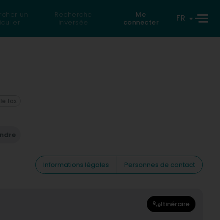
rcher un
Recherche
Me
FR
iculier
inversée
connecter
 le fax
endre
Informations légales
Personnes de contact
Itinéraire