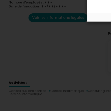
Nombre d'employés : ∗∗∗
Date de fondation : ∗∗/∗∗/∗∗∗∗
Voir les informations légales
P
Activités :
Conseil aux entreprises
Conseil informatique
Consulting in
Service informatique