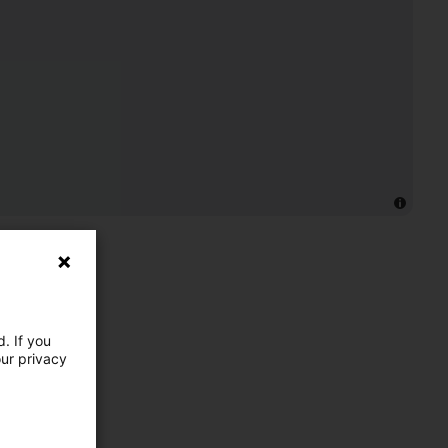
. If you
our privacy