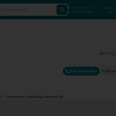
Rechercher un
Reche
professionnel
part
Afficher
Voir le numéro
S'y r
Claremont Consulting Services SA