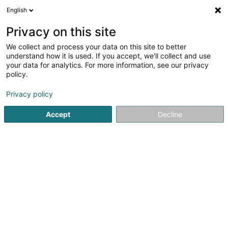
English
FR
Privacy on this site
We collect and process your data on this site to better
CIPA Résidence Op der Waassertrap
understand how it is used. If you accept, we'll collect and use
your data for analytics. For more information, see our privacy
Senior
policy.
60 Rue Waassertrap
L-4408
Belvaux (Bieles)
Privacy policy
Afficher le fax
Accept
Decline
Voir le numéro
S'y rendre
Accueil
Senior
CIPA Résidence Op der Waassertrap