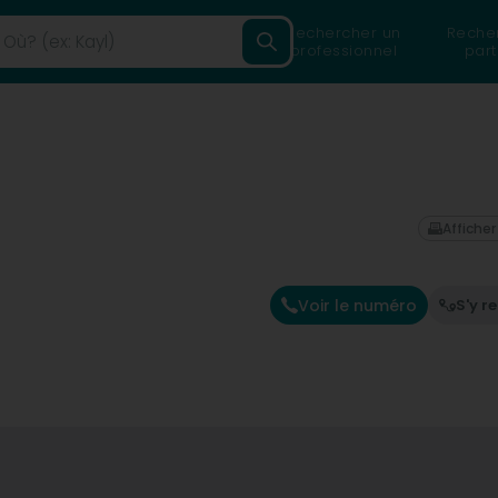
Rechercher un
Reche
professionnel
part
Afficher
Voir le numéro
S'y r