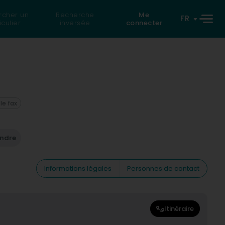
rcher un
Recherche
Me
FR
iculier
inversée
connecter
 le fax
endre
Informations légales
Personnes de contact
Itinéraire