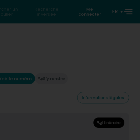
rcher un
Recherche
Me
FR
iculier
inversée
connecter
Voir le numéro
S'y rendre
Informations légales
Itinéraire