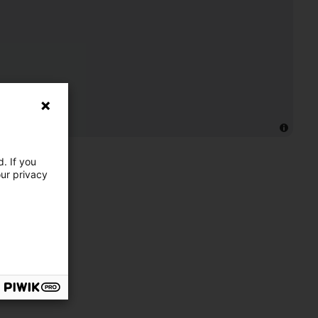
. If you
our privacy