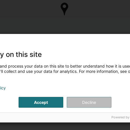
y on this site
and process your data on this site to better understand how it is used
ll collect and use your data for analytics. For more information, see 
licy
Accept
Decline
Powered by