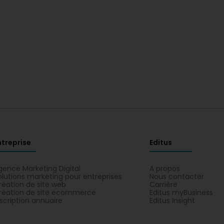
ntreprise
Editus
gence Marketing Digital
A propos
olutions marketing pour entreprises
Nous contacter
réation de site web
Carrière
réation de site ecommerce
Editus myBusiness
nscription annuaire
Editus Insight