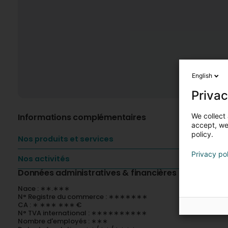
English
Privac
We collect 
Informations complémentaires
accept, we'
policy.
Nos produits et services
Privacy po
Nos activités
Données administratives & financières
Nace : ∗∗.∗∗∗
N° Registre du commerce : ∗∗∗∗∗∗∗
CA : ∗ ∗∗∗ ∗∗∗ €
N° TVA international : ∗∗∗∗∗∗∗∗∗∗
Nombre d'employés : ∗∗∗