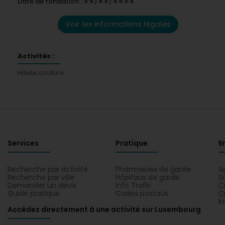
Date de fondation : ∗∗/∗∗/∗∗∗∗
Voir les informations légales
Activités :
Haute couture
Services
Pratique
E
Recherche par activité
Pharmacies de garde
A
Recherche par ville
Hôpitaux de garde
S
Demander un devis
Info Trafic
C
Guide pratique
Codes postaux
C
I
Accédez directement à une activité sur Luxembourg