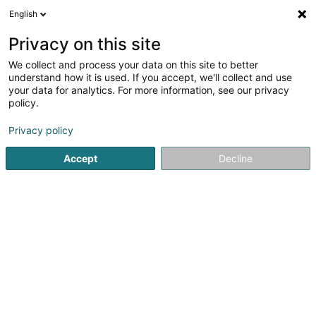
English
Privacy on this site
We collect and process your data on this site to better
understand how it is used. If you accept, we'll collect and use
Régulation Luxembourg
your data for analytics. For more information, see our privacy
policy.
Régulation
Privacy policy
Voir les 15 professionnels pour Régulation
Accept
Decline
Anti Corrosion de support
(1 professionnel)
Gestion et supervision énergétique
(1 professionnel)
Sol époxy
(8 professionnels)
Protection caniveaux
(1 professionnel)
Joint de protection
(2 professionnels)
Protection rétention
(2 professionnels)