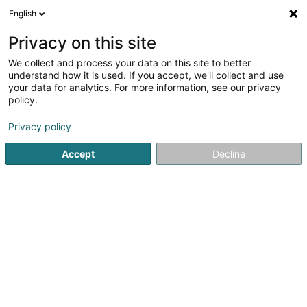
English
FR
Privacy on this site
We collect and process your data on this site to better
CGCI - Construction Génie Civil
understand how it is used. If you accept, we'll collect and use
Ingénierie Sàrl
your data for analytics. For more information, see our privacy
policy.
Travaux de génie civil
Privacy policy
35B Rue des Trois Cantons
L-3961
Ehlange (Ehleng)
Accept
Decline
Voir le numéro
S'y rendre
Accueil
Construction générale
Travaux de génie civil