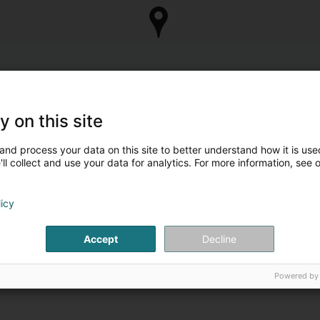
y on this site
and process your data on this site to better understand how it is used
ll collect and use your data for analytics. For more information, see 
licy
Accept
Decline
Powered by