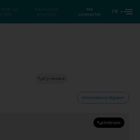
rcher un
Recherche
Me
FR
iculier
inversée
connecter
S'y rendre
Informations légales
Itinéraire