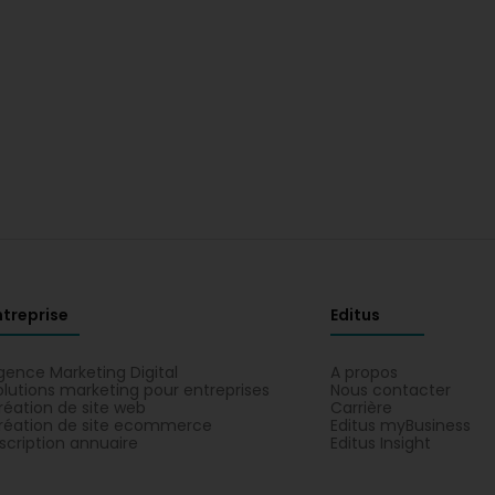
ntreprise
Editus
gence Marketing Digital
A propos
olutions marketing pour entreprises
Nous contacter
réation de site web
Carrière
réation de site ecommerce
Editus myBusiness
nscription annuaire
Editus Insight