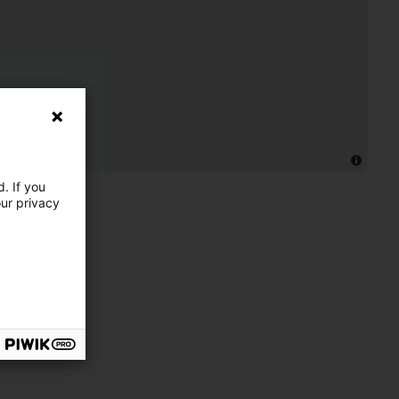
. If you
our privacy