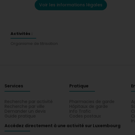
Voir les informations légales
Activités :
Organisme de titrisation
Services
Pratique
E
Recherche par activité
Pharmacies de garde
A
Recherche par ville
Hôpitaux de garde
S
Demander un devis
Info Trafic
C
Guide pratique
Codes postaux
C
I
Accédez directement à une activité sur Luxembourg