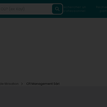
Rechercher un
Reche
professionnel
part
e titrisation
CFI Management Sàrl