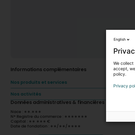
English
Privac
We collect 
Informations complémentaires
accept, we'
policy.
Nos produits et services
Privacy po
Nos activités
Données administratives & financières
Nace : ∗∗.∗∗∗
N° Registre du commerce : ∗∗∗∗∗∗∗
Capital : ∗∗ ∗∗∗ €
Date de fondation : ∗∗/∗∗/∗∗∗∗