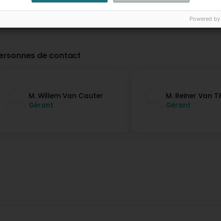
Powered by
ersonnes de contact
M. Willem Van Cauter
M. Reiner Van T
Gérant
Gérant