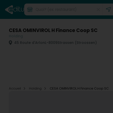
CESA OMINVIROL H Finance Coop SC
Holding
45 Route d'Arlon
L-8009
Strassen (Stroossen)
Accueil
Holding
CESA OMINVIROL H Finance Coop SC