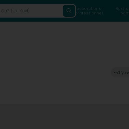
Rechercher un
Reche
professionnel
part
S'y r