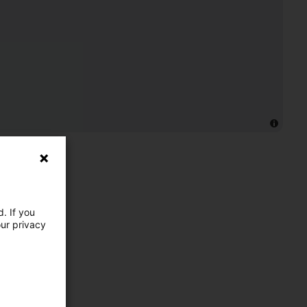
. If you
our privacy