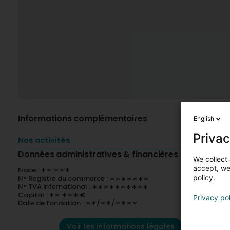
Informations complémentaires
English
Privac
Nos activités
Données administratives & financières
We collect 
accept, we'
Nace : ∗∗.∗∗∗
policy.
N° Registre du commerce : ∗∗∗∗∗∗∗
N° TVA international : ∗∗∗∗∗∗∗∗∗∗
Capital : ∗∗ ∗∗∗ €
Privacy po
Date de fondation : ∗∗/∗∗/∗∗∗∗
Voir les informations légales