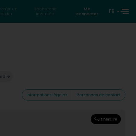
rcher un
Recherche
Me
FR
iculier
inversée
connecter
endre
Informations légales
Personnes de contact
Itinéraire