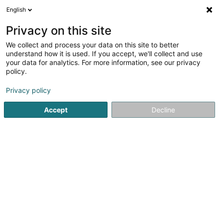
English
FR
Privacy on this site
We collect and process your data on this site to better
Centre de Formation pour
understand how it is used. If you accept, we'll collect and use
Conducteurs SA
your data for analytics. For more information, see our privacy
policy.
Formation professionnelle et continue
4,45
172
avis
Privacy policy
4 Rue François Krack
L-7737
Colmar-Berg (Colmer-Bierg)
Accept
Decline
Formulaire de cont
Voir le numéro
Email
S'y rendre
Site web
Accueil
Formation professionnelle et continue
Centre de 