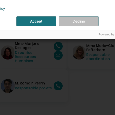
licy
Accept
Decline
ersonnes de contact
Powered by
Mme Marjorie
Mme Marie-Cla
Desloges
Pefferkorn
Directrice
Responsable
Ressources
coordination
Humaines
M. Romain Perrin
Responsable projets