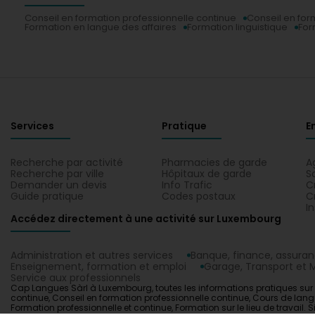
Conseil en formation professionnelle continue
Conseil en for
Formation en langue des affaires
Formation linguistique
For
Services
Pratique
E
Recherche par activité
Pharmacies de garde
A
Recherche par ville
Hôpitaux de garde
S
Demander un devis
Info Trafic
C
Guide pratique
Codes postaux
C
I
Accédez directement à une activité sur Luxembourg
Administration et autres services
Banque, finance, assura
Enseignement, formation et emploi
Garage, Transport et M
Service aux professionnels
Cap Langues Sàrl à Luxembourg, toutes les informations pratiques sur C
continue, Conseil en formation professionnelle continue, Cours de lang
Formation professionnelle et continue, Formation sur le lieu de travail