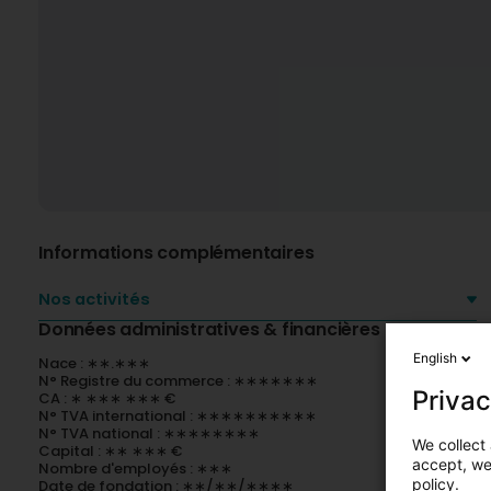
Informations complémentaires
Nos activités
Données administratives & financières
English
Nace : ∗∗.∗∗∗
N° Registre du commerce : ∗∗∗∗∗∗∗
Privac
CA : ∗ ∗∗∗ ∗∗∗ €
N° TVA international : ∗∗∗∗∗∗∗∗∗∗
N° TVA national : ∗∗∗∗∗∗∗∗
We collect 
Capital : ∗∗ ∗∗∗ €
accept, we'
Nombre d'employés : ∗∗∗
policy.
Date de fondation : ∗∗/∗∗/∗∗∗∗