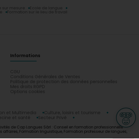
e sur mesure
Ecole de langue
ue
Formation sur le lieu de travail
Informations
CGU
Conditions Générales de Ventes
Politique de protection des données personnelles
Mes droits RGPD
Options cookies
n et Multimedia
Culture, loisirs et tourisme
cine et santé
Secteur Privé
ivités de Cap Langues Sàrl : Conseil en formation professionnelle
 affaires, Formation linguistique, Formation professeur de langues,