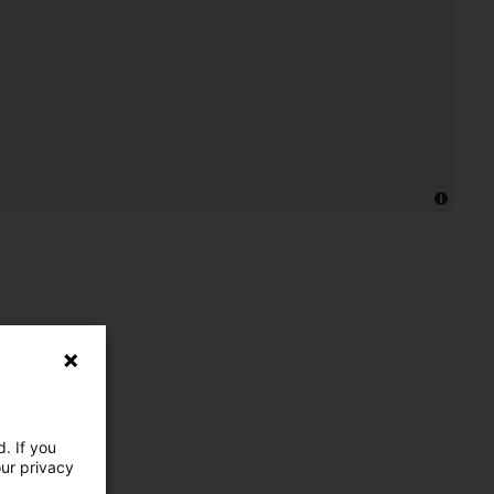
. If you
our privacy