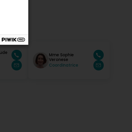
ude
Mme Sophie
Veronese
Coordinatrice