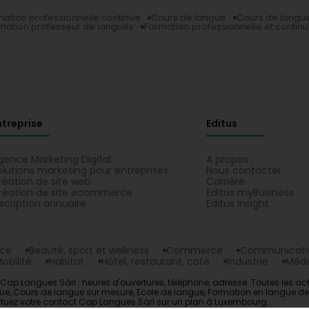
mation professionnelle continue
Cours de langue
Cours de langu
mation professeur de langues
Formation professionnelle et contin
ntreprise
Editus
gence Marketing Digital
A propos
olutions marketing pour entreprises
Nous contacter
réation de site web
Carrière
réation de site ecommerce
Editus myBusiness
nscription annuaire
Editus Insight
nce
Beauté, sport et wellness
Commerce
Communicatio
obilité
Habitat
Hôtel, restaurant, café
Industrie
Méde
ap Langues Sàrl : heures d'ouvertures, téléphone, adresse. Toutes les act
ue, Cours de langue sur mesure, Ecole de langue, Formation en langue des
. Situez votre contact Cap Langues Sàrl sur un plan à Luxembourg.