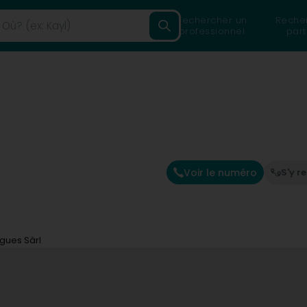
Rechercher un
Reche
professionnel
part
Voir le numéro
S'y r
gues Sàrl