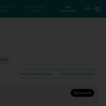
rcher un
Recherche
Me
FR
iculier
inversée
connecter
endre
Informations légales
Personnes de contact
Itinéraire