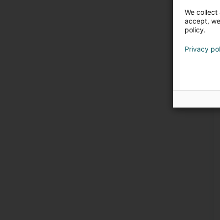
We collect 
accept, we'
policy.
Privacy po