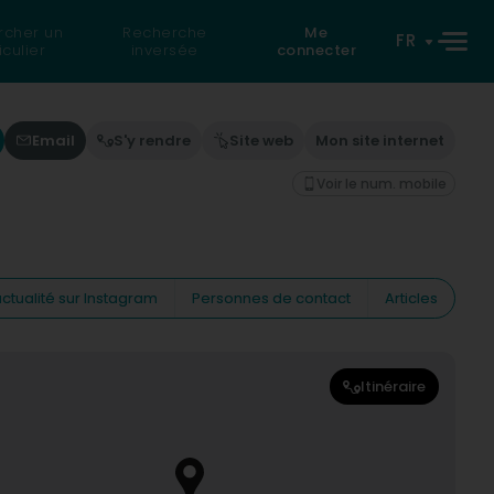
rcher un
Recherche
Me
FR
iculier
inversée
connecter
Email
S'y rendre
Site web
Mon site internet
Voir le num. mobile
ctualité sur Instagram
Personnes de contact
Articles
Itinéraire