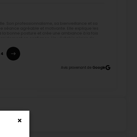
e. Son professionnalisme, sa bienveillance et sa
 séance agréable et motivante. Elle explique les
 la bonne posture et crée une ambiance à la fois
pidement en confiance. Un véritable plaisir de
ement de qualité. (Translated by Google) I highly
sm, kindness, and ability to adapt to each student's
plains the exercises very clearly, constantly
4
is both dynamic and reassuring. Even as a beginner,
 classes and progress thanks to her excellent
Avis provenant de
Google
atricia !! Bravo à toi pour ton implication, tu vas
rofessionnelle, motivante et organisée. Cours bien
o glad to have Camille as my coach. She's very
well-structured, I highly recommend her!