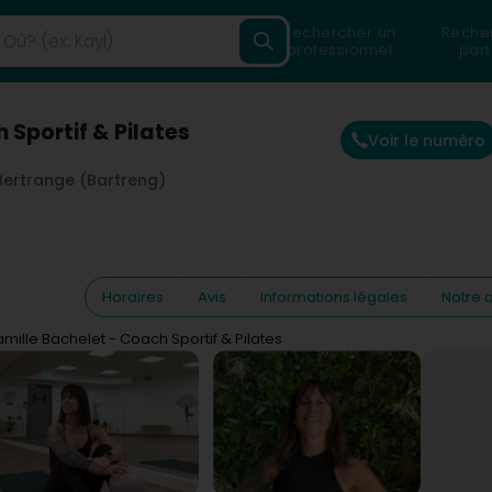
Rechercher un
Reche
professionnel
part
 Sportif & Pilates
Voir le numéro
Bertrange (Bartreng)
Horaires
Avis
Informations légales
Notre a
mille Bachelet - Coach Sportif & Pilates