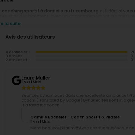
urable
.
e
coaching sportif à domicile au Luxembourg
est idéal si vou
ous
, sans déplacement, avec un accompagnement sur mesure. U
eunes mamans
souhaitant reprendre le sport en toute sécurité.
re la suite
otre niveau et à vos objectifs (
perte de poids, tonification, po
Avis des utilisateurs
vec une approche
sport-santé
,
professionnelle
et
bienveillan
orme, énergie et équilibre
, directement chez vous au Luxembou
4 étoiles et +
3 étoiles
2 étoiles et -
Laure Muller
Il y a 1 Mois
Séances dynamiques dans une excellente ambiance! Profes
coach! (Translated by Google) Dynamic sessions in a grea
is a fantastic coach!
Camille Bachelet - Coach Sportif & Pilates
Il y a 1 Mois
Merci beaucoup Laure !! Avec des super élèves je ne 