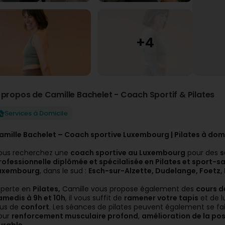
 propos de Camille Bachelet - Coach Sportif & Pilates
Services à Domicile
amille Bachelet – Coach sportive Luxembourg | Pilates à domi
ous recherchez une
coach sportive au Luxembourg
pour des
s
rofessionnelle diplômée et spécilalisée en Pilates et sport-s
uxembourg
, dans le sud :
Esch-sur-Alzette, Dudelange, Foetz, 
xperte en
Pilates,
Camille vous propose également des
cours d
amedis à 9h et 10h
, il vous suffit de
ramener votre tapis
et de l
lus de
confort
. Les séances de pilates peuvent également se fa
our
renforcement musculaire profond
,
amélioration de la po