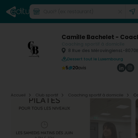
Camille Bachelet - Coach
Coaching sportif à domicile
8 Rue des Mérovingiens
L-8070
Dessert tout le Luxembourg
5
20
avis
Accueil
Club sportif
Coaching sportif à domicile
Ca