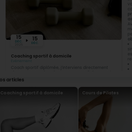
vo
co
Camille Bachelet - Coach Sportif & Pilates
pr
Il y a 5 Mois
ad
Oh merci Hélène !!! ☺️🫶🏼
A
mo
p
15
15
ob
DÉC.
DÉC.
2025
si
es
Coaching sportif à domicile
re
Evénement
Coach sportif diplômée, j’interviens directement
chez vous pour des séances personnalisées : remise
en forme, renforcement musculaire, perte de poids,
os articles
sport santé et Pilates. Un accompagnement sur
mesure pour progresser efficacement, sans
contrainte de déplacement.
Coaching sportif à domicile
Cours de Pilates
Contactez-moi
pour votre séance de coaching à
domicile à Bertrange.