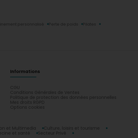
ainement personnalisé
Perte de poids
Pilates
ouveau cours de Pilates à Bergem
tualité
s cours de Pilates arrivent à Bergem en juin !
us les samedis :
9H00 et 10H00
urs de 50 min, prenez votre tapis et de l'eau
V au 56 grand rue 3313 Bergem (stationnement
atuits)
Informations
aces limitées, SUR RESERVATION !
formations et tarifs par téléphone
CGU
Conditions Générales de Ventes
Politique de protection des données personnelles
Mes droits RGPD
Options cookies
n et Multimedia
Culture, loisirs et tourisme
cine et santé
Secteur Privé