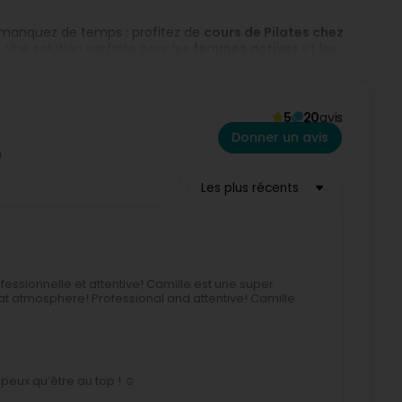
s manquez de temps : profitez de
cours de Pilates chez
ne solution parfaite pour les
femmes actives
et les
Chaque
coaching sportif personnalisé
est adapté à
stnatal, bien-être, gestion du stress
).
te
, votre
coach sportive à domicile
vous aide à retrouver
5
20
avis
rg.
Donner un avis
Les plus récents
sionnelle et attentive! Camille est une super
t atmosphere! Professional and attentive! Camille
peux qu’être au top ! ☺️