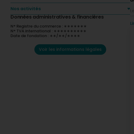
d
Nos activités
L
v
Données administratives & financières
j
Li
N° Registre du commerce : ∗∗∗∗∗∗∗
v
N° TVA international : ∗∗∗∗∗∗∗∗∗∗
Date de fondation : ∗∗/∗∗/∗∗∗∗
A
f
Voir les informations légales