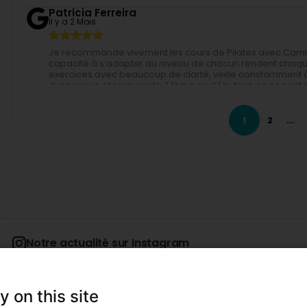
Patricia Ferreira
Il y a 2 Mois
Je recommande vivement les cours de Pilates avec Camill
capacité à s’adapter au niveau de chacun rendent chaque
exercices avec beaucoup de clarté, veille constamment à
dynamique et rassurante. Même en débutant, on se sent ra
suivre ses cours et de progresser grâce à son accompagn
recommend Pilates classes with Camille. Her professionali
level make every session enjoyable and motivating. She ex
1
2
...
ensures proper posture, and creates an atmosphere that 
you quickly feel confident. It's a real pleasure to take her
guidance.
Camille Bachelet - Coach Sportif & Pilates
Il y a 2 Mois
Quel joli commentaire qui me touche beaucoup ! Merci P
très vite évoluer tu verras ;)
Notre actualité sur Instagram
Vanessa Tarantini
Il y a 3 Mois
Très contente d’avoir Camille comme coach. Coach très p
y on this site
structurés, je recommande ! (Translated by Google) I'm s
professional, motivating, and organized. The lessons are 