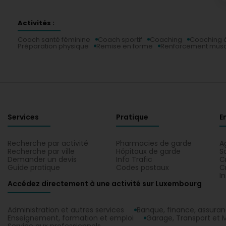
Activités :
Coach santé féminine
Coach sportif
Coaching
Coaching à
Préparation physique
Remise en forme
Renforcement musc
Services
Pratique
E
Recherche par activité
Pharmacies de garde
A
Recherche par ville
Hôpitaux de garde
S
Demander un devis
Info Trafic
C
Guide pratique
Codes postaux
C
I
Accédez directement à une activité sur Luxembourg
Administration et autres services
Banque, finance, assura
Enseignement, formation et emploi
Garage, Transport et M
Service aux professionnels