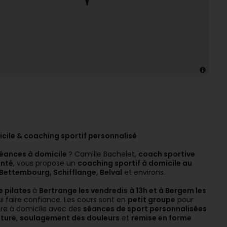
cile & coaching sportif personnalisé
éances à domicile
? Camille Bachelet,
coach sportive
anté
, vous propose un
coaching sportif à domicile au
Bettembourg, Schifflange, Belval
et environs.
e pilates
à
Bertrange les vendredis à 13h et à Bergem les
ui faire confiance. Les cours sont en
petit groupe
pour
ire à domicile avec des
séances de sport personnalisées
sture
,
soulagement des douleurs
et
remise en forme