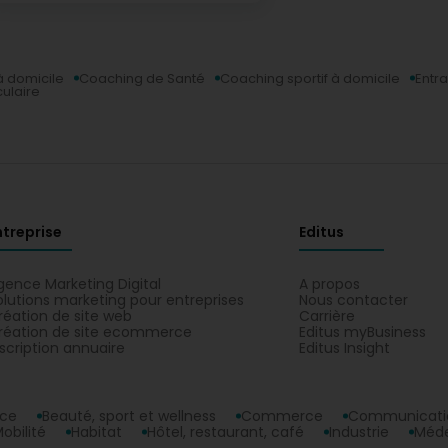
Votre coach, partout avec vous.
 domicile
Coaching de Santé
Coaching sportif à domicile
Entr
ulaire
N
Ac
Le
To
Co
RD
gr
ntreprise
Editus
PL
In
gence Marketing Digital
A propos
olutions marketing pour entreprises
Nous contacter
réation de site web
Carrière
réation de site ecommerce
Editus myBusiness
nscription annuaire
Editus Insight
nce
Beauté, sport et wellness
Commerce
Communicatio
obilité
Habitat
Hôtel, restaurant, café
Industrie
Méde