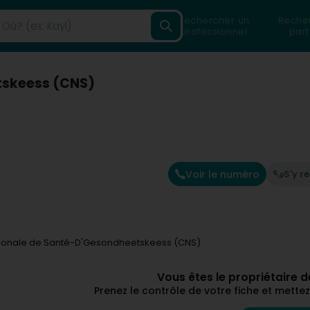
Rechercher un
Reche
professionnel
part
tskeess (CNS)
Voir le numéro
S'y r
tionale de Santé-D'Gesondheetskeess (CNS)
Vous êtes le propriétaire 
Prenez le contrôle de votre fiche et mett