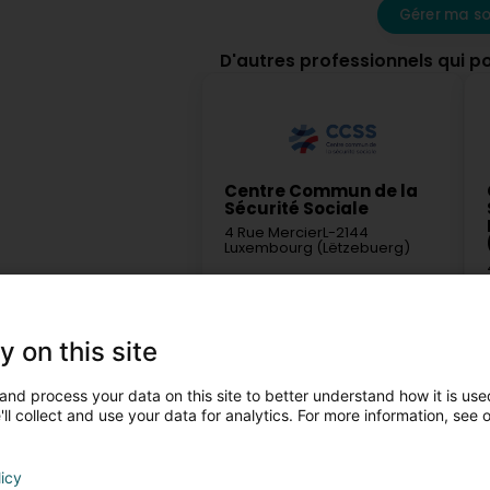
Gérer ma so
D'autres professionnels qui p
Centre Commun de la
Sécurité Sociale
4 Rue Mercier
L-2144
Luxembourg (Lëtzebuerg)
Plus d'infos
y on this site
and process your data on this site to better understand how it is used
ll collect and use your data for analytics. For more information, see 
licy