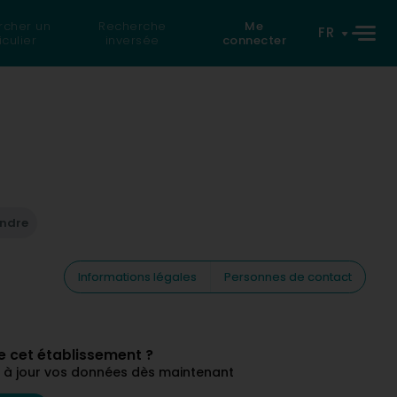
rcher un
Recherche
Me
FR
iculier
inversée
connecter
endre
Informations légales
Personnes de contact
de cet établissement ?
ez à jour vos données dès maintenant