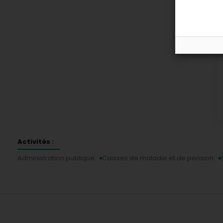
P
Activités :
Administration publique
Caisses de maladie et de pension