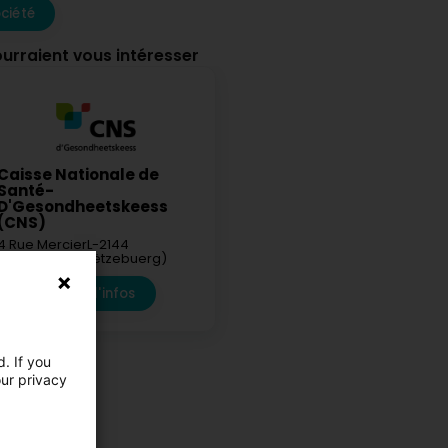
ciété
ourraient vous intéresser
Caisse Nationale de
Santé-
D'Gesondheetskeess
(CNS)
4 Rue Mercier
L-2144
Luxembourg (Lëtzebuerg)
Plus d'infos
. If you
our privacy