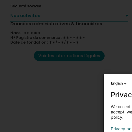
Sécurité sociale
Nos activités
Données administratives & financières
Nace : ∗∗.∗∗∗
N° Registre du commerce : ∗∗∗∗∗∗∗
Date de fondation : ∗∗/∗∗/∗∗∗∗
Voir les informations légales
English
Privac
We collect 
accept, we'
policy.
Privacy po