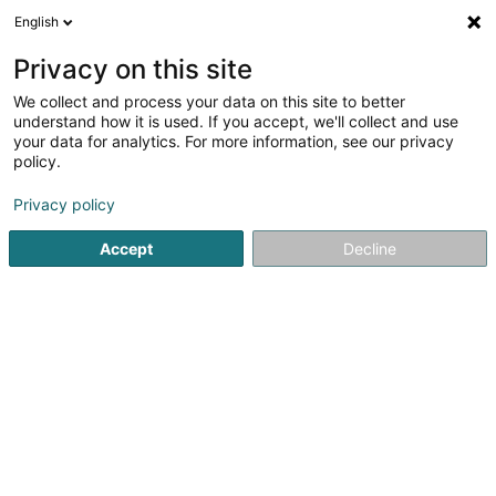
English
FR
Privacy on this site
We collect and process your data on this site to better
Buttek Mosaïk Asbl
understand how it is used. If you accept, we'll collect and use
your data for analytics. For more information, see our privacy
Épicerie Biologique
policy.
11 Kiirchestrooss
L-5741
Filsdorf (Fëlschdref)
Privacy policy
Afficher le fax
Accept
Decline
Voir le numéro
S'y rendre
Accueil
Alimentation biologique
Épicerie Biologique
B