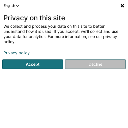
English
FR
Privacy on this site
We collect and process your data on this site to better
Bulle d'évasion et petits
understand how it is used. If you accept, we'll collect and use
petons
your data for analytics. For more information, see our privacy
policy.
Institut de beauté
Privacy policy
5
19
avis
129B Rue Principale
F-57330
Zoufftgen (FRANCE)
Accept
Decline
Rendez-vous
Voir le numéro
Email
S'y rendre
Site web
Accueil
Institut de beauté
Bulle d'évasion et petits petons