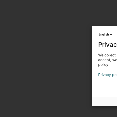
English
Privac
We collect 
accept, we'
policy.
Privacy po