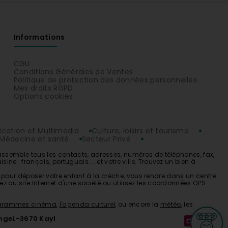
Informations
CGU
Conditions Générales de Ventes
Politique de protection des données personnelles
Mes droits RGPD
Options cookies
ation et Multimedia
Culture, loisirs et tourisme
Médecine et santé
Secteur Privé
rassemble tous les contacts, adresses, numéros de téléphones, fax,
 : français, portuguais.... et votre ville. Trouvez un bien à
re pour déposer votre enfant à la
crèche
, vous rendre dans un centre
 au site Internet d'une société ou utilisez les coordonnées GPS
ogrammes cinéma
,
l'agenda culturel
, ou encore la
météo
, les
ange
L-3670 Kayl