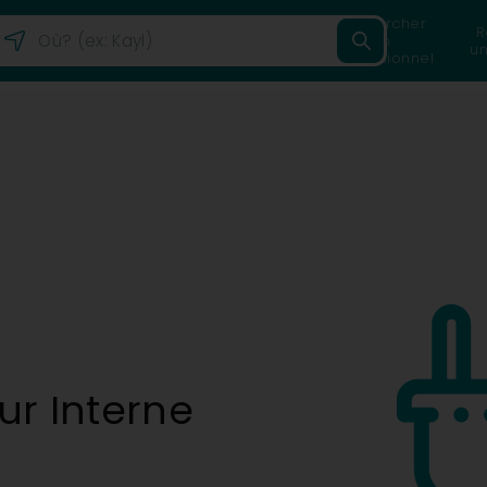
Rechercher
R
un
un
professionnel
ur Interne