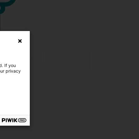
. If you
our privacy