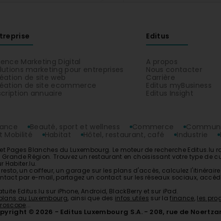
treprise
Editus
ence Marketing Digital
A propos
lutions marketing pour entreprises
Nous contacter
éation de site web
Carrière
éation de site ecommerce
Editus myBusiness
scription annuaire
Editus Insight
rance
Beauté, sport et wellness
Commerce
Communic
 Mobilité
Habitat
Hôtel, restaurant, café
Industrie
es et Pages Blanches du Luxembourg. Le moteur de recherche Editus.lu 
ande Région. Trouvez un restaurant en choisissant votre type de cuisine
r Habiter.lu.
n
resto
, un
coiffeur
, un
garage
sur les plans d'accès, calculez l'itinérai
tact par e-mail, partagez un contact sur les réseaux sociaux, accédez
tuite Editus.lu sur iPhone, Android, BlackBerry et sur iPad.
plans au Luxembourg
, ainsi que des
infos utiles
sur la
finance
,
les pr
roscope
...
pyright © 2026
Editus Luxembourg S.A.
208, rue de Noertz