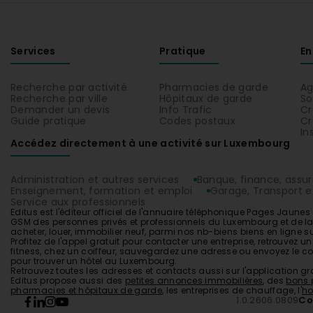
Services
Pratique
En
Recherche par activité
Pharmacies de garde
Ag
Recherche par ville
Hôpitaux de garde
So
Demander un devis
Info Trafic
Cr
Guide pratique
Codes postaux
Cr
In
Accédez directement à une activité sur Luxembourg
Administration et autres services
Banque, finance, assu
Enseignement, formation et emploi
Garage, Transport et
Service aux professionnels
Editus est l'éditeur officiel de l'annuaire téléphonique Pages Jaun
GSM des personnes privés et professionnels du Luxembourg et de la Gr
acheter, louer, immobilier neuf, parmi nos nb-biens biens en ligne su
Profitez de l'appel gratuit pour contacter une entreprise, retrouvez u
fitness
, chez un
coiffeur
, sauvegardez une adresse ou envoyez le con
pour trouver un
hôtel
au
Luxembourg
.
Retrouvez toutes les
adresses
et
contacts
aussi sur l'application gra
Editus propose aussi des
petites annonces immobilières
, des
bons 
pharmacies et hôpitaux de garde
, les entreprises de
chauffage
, l'
ho
1.0.2606.0809
Co