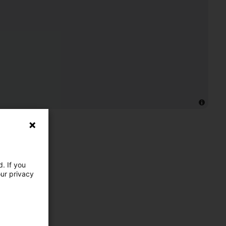
. If you
our privacy