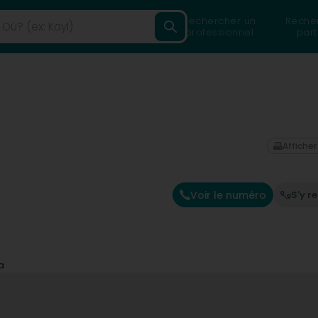
Rechercher un
Reche
professionnel
part
Afficher
Voir le numéro
S'y r
a