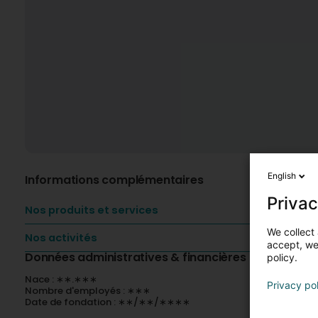
English
Informations complémentaires
Privac
Nos produits et services
We collect 
Nos activités
accept, we'
Données administratives & financières
policy.
Nace : ∗∗.∗∗∗
Privacy po
Nombre d'employés : ∗∗∗
Date de fondation : ∗∗/∗∗/∗∗∗∗