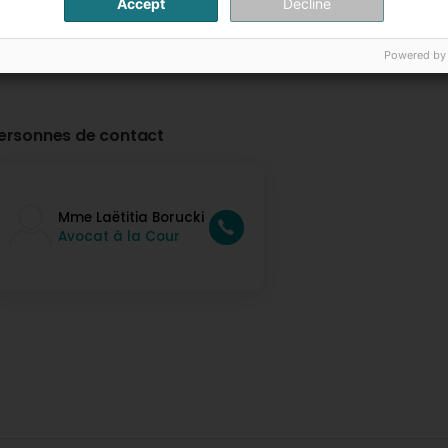
Accept
Decline
Powered by
ersonnes de contact
Mme Laëtitia Borucki
Avocat à la Cour