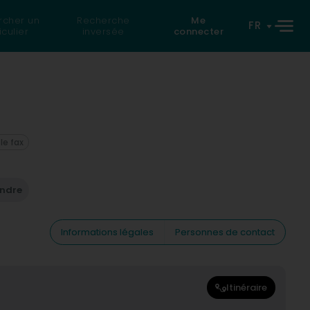
rcher un
Recherche
Me
FR
iculier
inversée
connecter
 le fax
endre
Informations légales
Personnes de contact
Itinéraire