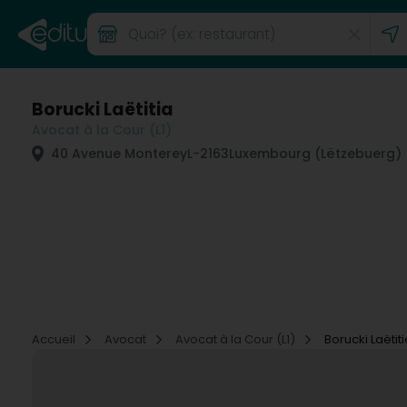
Borucki Laëtitia
Avocat à la Cour (L1)
40 Avenue Monterey
L-2163
Luxembourg (Lëtzebuerg)
Accueil
Avocat
Avocat à la Cour (L1)
Borucki Laëtiti