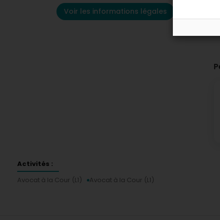
Voir les informations légales
P
Activités :
Avocat à la Cour (L1)
Avocat à la Cour (L1)