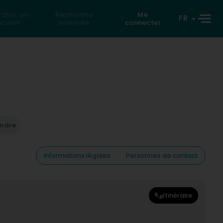
rcher un
Recherche
Me
FR
iculier
inversée
connecter
endre
Informations légales
Personnes de contact
Itinéraire