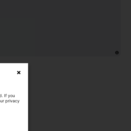
. If you
our privacy