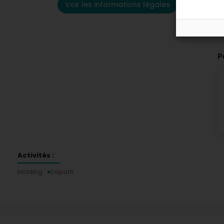
Voir les informations légales
P
Activités :
Holding
Soparfi