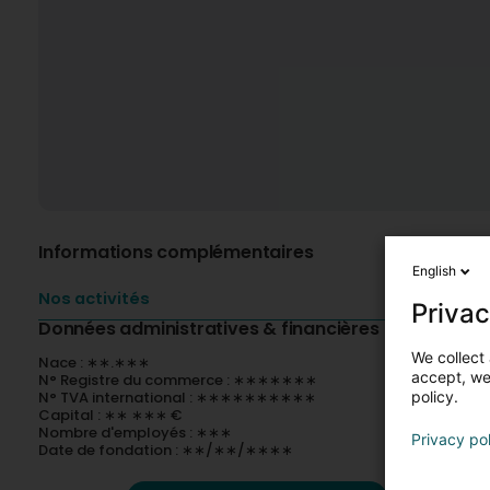
Informations complémentaires
English
Nos activités
Privac
Données administratives & financières
We collect 
Nace : ∗∗.∗∗∗
accept, we'
N° Registre du commerce : ∗∗∗∗∗∗∗
N° TVA international : ∗∗∗∗∗∗∗∗∗∗
policy.
Capital : ∗∗ ∗∗∗ €
Nombre d'employés : ∗∗∗
Privacy po
Date de fondation : ∗∗/∗∗/∗∗∗∗