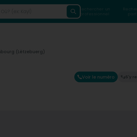
Rechercher un
Reche
professionnel
part
bourg (Lëtzebuerg)
Voir le numéro
S'y r