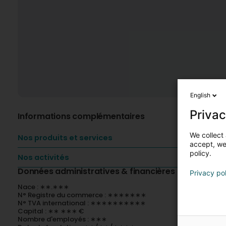
English
Privac
Informations complémentaires
We collect 
Nos produits et services
accept, we'
policy.
Nos activités
Données administratives & financières
Privacy po
Nace : ∗∗.∗∗∗
N° Registre du commerce : ∗∗∗∗∗∗∗
N° TVA international : ∗∗∗∗∗∗∗∗∗∗
Capital : ∗∗ ∗∗∗ €
Nombre d'employés : ∗∗∗