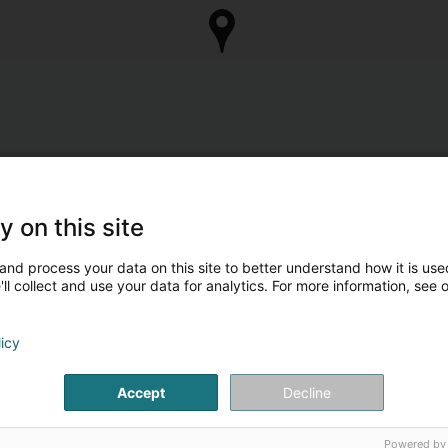
y on this site
and process your data on this site to better understand how it is used
ll collect and use your data for analytics. For more information, see 
licy
Accept
Decline
Powered by