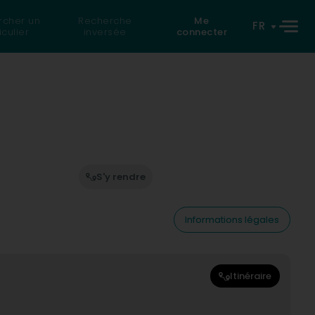
rcher un
Recherche
Me
FR
iculier
inversée
connecter
S'y rendre
Informations légales
Itinéraire