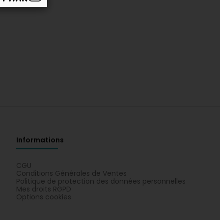
Informations
CGU
Conditions Générales de Ventes
Politique de protection des données personnelles
Mes droits RGPD
Options cookies