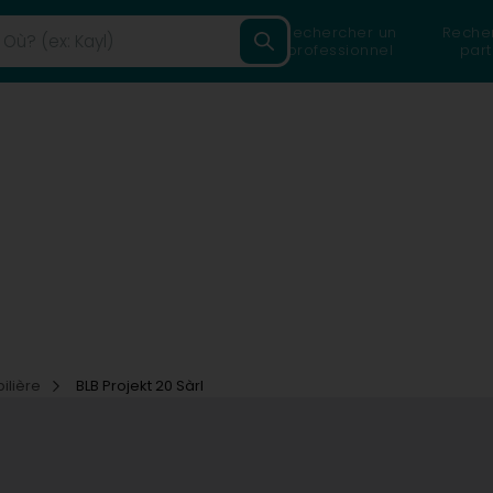
Rechercher un
Reche
professionnel
part
ilière
BLB Projekt 20 Sàrl