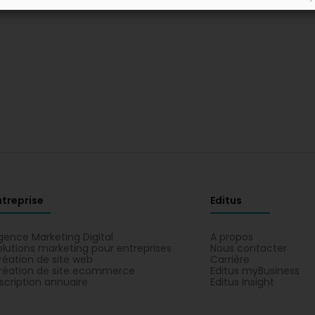
ntreprise
Editus
gence Marketing Digital
A propos
olutions marketing pour entreprises
Nous contacter
réation de site web
Carrière
réation de site ecommerce
Editus myBusiness
nscription annuaire
Editus Insight