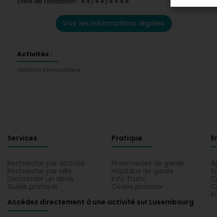
Date de fondation : ∗∗/∗∗/∗∗∗∗
Voir les informations légales
Activités :
Gestion Immobilière
Services
Pratique
E
Recherche par activité
Pharmacies de garde
A
Recherche par ville
Hôpitaux de garde
S
Demander un devis
Info Trafic
C
Guide pratique
Codes postaux
C
I
Accédez directement à une activité sur Luxembourg