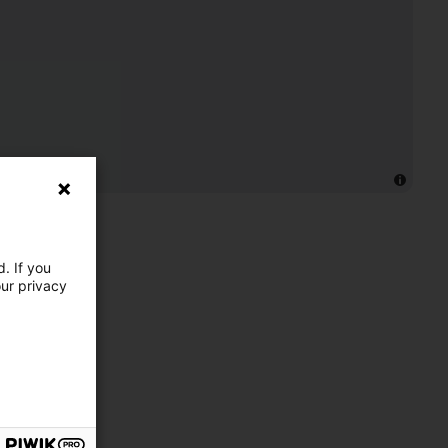
. If you
our privacy