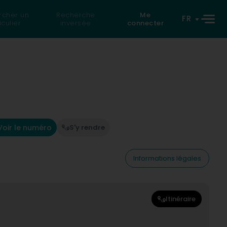
rcher un
Recherche
Me
FR
iculier
inversée
connecter
Voir le numéro
S'y rendre
Informations légales
Itinéraire