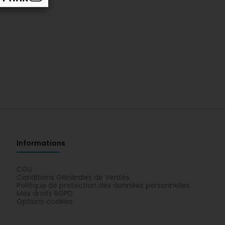
Informations
CGU
Conditions Générales de Ventes
Politique de protection des données personnelles
Mes droits RGPD
Options cookies