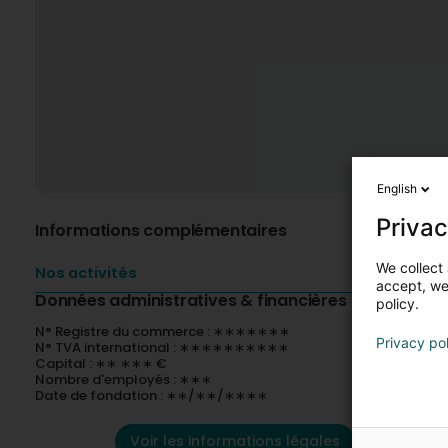
English
Privac
Informations complémentaires
We collect 
Nos activités
accept, we'
Données administratives & financières
policy.
N° Registre du commerce : ∗∗∗∗∗∗∗
Privacy po
N° TVA international : ∗∗∗∗∗∗∗∗∗∗
Capital : ∗∗ ∗∗∗ €
Nombre d'employés : ∗∗∗
Date de fondation : ∗∗/∗∗/∗∗∗∗
Voir les informations légales