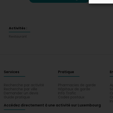
Activités :
Restaurant
Services
Pratique
E
Recherche par activité
Pharmacies de garde
A
Recherche par ville
Hôpitaux de garde
S
Demander un devis
Info Trafic
C
Guide pratique
Codes postaux
C
I
Accédez directement à une activité sur Luxembourg