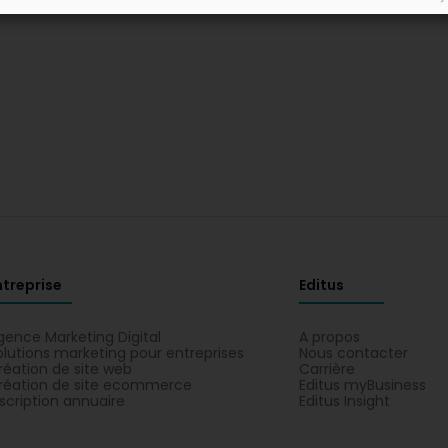
ntreprise
Editus
gence Marketing Digital
A propos
olutions marketing pour entreprises
Nous contacter
réation de site web
Carrière
réation de site ecommerce
Editus myBusiness
nscription annuaire
Editus Insight