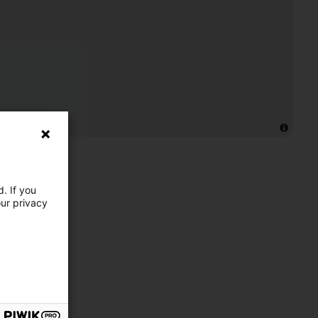
. If you
our privacy