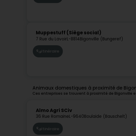
Muppestuff (Siège social)
7 Rue du Lavoir
L-8814
Bigonville (Bungeref)
Itinéraire
Animaux domestiques à proximité de Bigon
Ces entreprises se trouvent à proximité de Bigonville 
Almo Agri SCiv
36 Rue Romaine
L-9640
Boulaide (Bauschelt)
Itinéraire