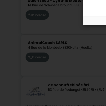
Salon Lilou - Cynthia Mouton
14 Rue de Schwiedelbrouch
L-8806
Rambrouch (R
Itinéraire
AnimalCoach SARLS
4 Rue de la Montée
L-8820
Holtz (Houltz)
Itinéraire
de Schnuffekiné Sàrl
53 Rue de Redange
L-8540
Eltz (Elz)