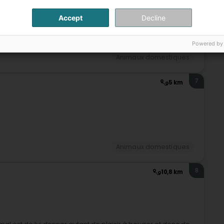
ammerich)
Accept
Decline
Powered by
Animaux domestiques
7
5 km
Animaux domestiques
8
10,8 km