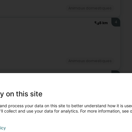
Animaux domestiques
4
5 km
Animaux domestiques
5
4,8 km
ammerich)
y on this site
and process your data on this site to better understand how it is used
ll collect and use your data for analytics. For more information, see 
Animaux domestiques
6
licy
4,8 km