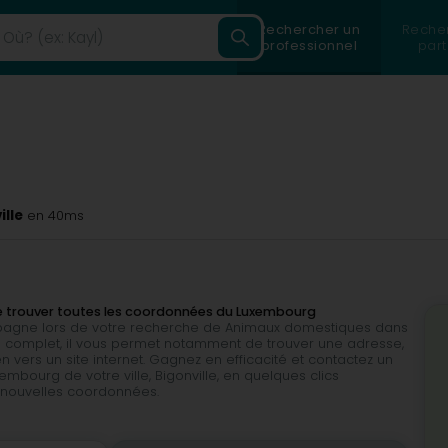
Rechercher un
Reche
professionnel
part
lle
en 40ms
de trouver toutes les coordonnées du Luxembourg
ompagne lors de votre recherche de Animaux domestiques dans
t très complet, il vous permet notamment de trouver une adresse,
 vers un site internet. Gagnez en efficacité et contactez un
bourg de votre ville, Bigonville, en quelques clics
e nouvelles coordonnées.