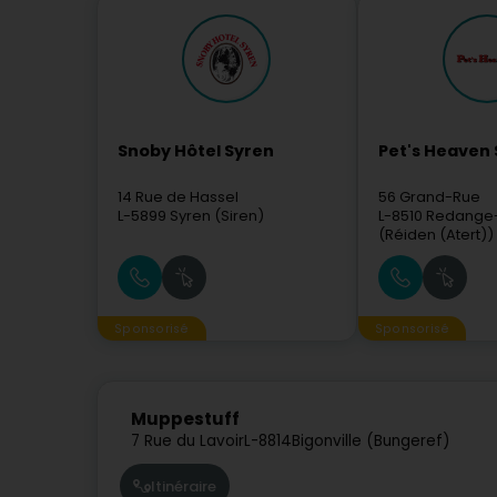
Snoby Hôtel Syren
Pet's Heaven 
14 Rue de Hassel
56 Grand-Rue
L-5899
Syren (Siren)
L-8510
Redange-
(Réiden (Atert))
Sponsorisé
Sponsorisé
Muppestuff
7 Rue du Lavoir
L-8814
Bigonville (Bungeref)
Itinéraire