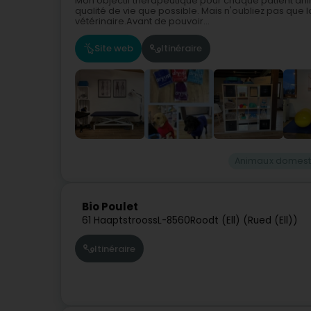
Mon objectif thérapeutique pour chaque patient anim
qualité de vie que possible. Mais n'oubliez pas que 
vétérinaire.Avant de pouvoir...
Site web
Itinéraire
Animaux domest
Bio Poulet
61 Haaptstrooss
L-8560
Roodt (Ell) (Rued (Ell))
Itinéraire