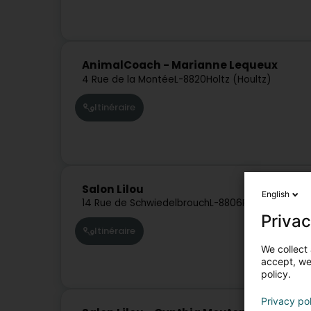
AnimalCoach - Marianne Lequeux
4 Rue de la Montée
L-8820
Holtz (Houltz)
Itinéraire
Salon Lilou
English
14 Rue de Schwiedelbrouch
L-8806
Rambrouch (R
Privac
Itinéraire
We collect 
accept, we'
policy.
Privacy po