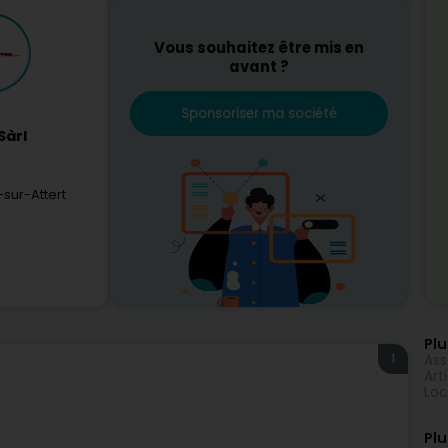
Vous souhaitez être mis en
avant ?
Sponsoriser ma société
Sàrl
sur-Attert
Plu
1
Ass
Art
Loc
Plu