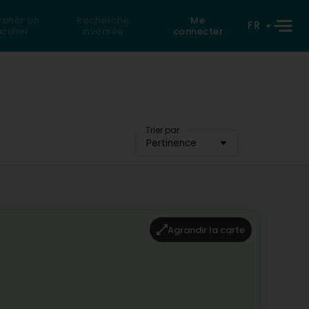
rcher un
Recherche
Me
FR
iculier
inversée
connecter
Trier par
Pertinence
Agrandir la carte