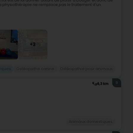
al est de lui donner autant de plaisir à bouger et donc de
la physiothérapie ne remplace pas le traitement d'un
+3
iques
Ostéopathe canine
Ostéopathie pour animaux
9
6,3 km
Animaux domestiques