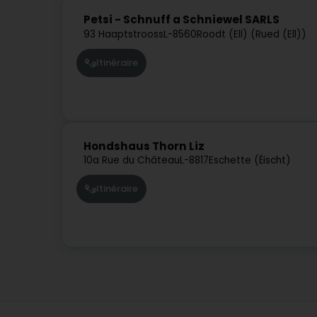
Petsi - Schnuff a Schniewel SARLS
93 Haaptstrooss
L-8560
Roodt (Ell) (Rued (Ell))
Itinéraire
Hondshaus Thorn Liz
10a Rue du Château
L-8817
Eschette (Éischt)
Itinéraire