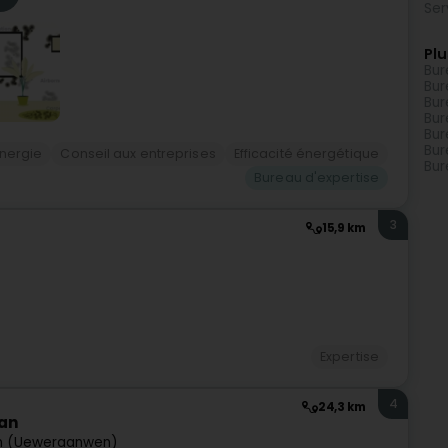
Ser
Plu
Bur
Bur
Bur
Bur
Bur
Bur
énergie
Conseil aux entreprises
Efficacité énergétique
Bur
Bureau d'expertise
3
15,9 km
Expertise
4
24,3 km
ean
n (Ueweraanwen)