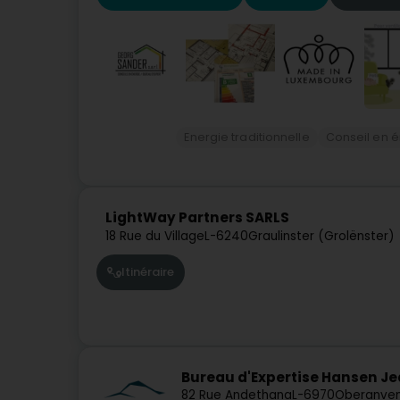
Energie traditionnelle
Conseil en 
LightWay Partners SARLS
18 Rue du Village
L-6240
Graulinster (Grolënster)
Itinéraire
Bureau d'Expertise Hansen J
82 Rue Andethana
L-6970
Oberanve