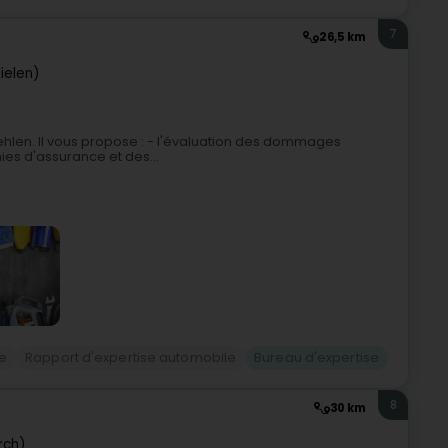
7
26,5 km
ielen)
Kehlen. Il vous propose : - l'évaluation des dommages
es d'assurance et des...
se
Rapport d'expertise automobile
Bureau d'expertise
8
30 km
rch)