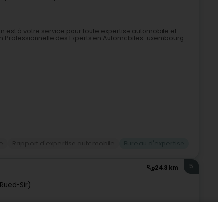
 est à votre service pour toute expertise automobile et
n Professionnelle des Experts en Automobiles Luxembourg
se
Rapport d'expertise automobile
Bureau d'expertise
5
24,3 km
Rued-Sir)