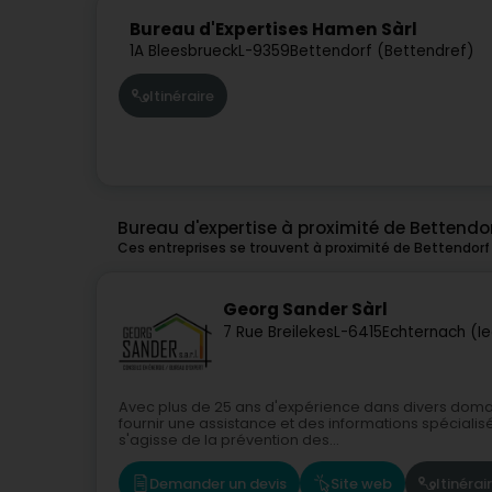
Bureau d'Expertises Hamen Sàrl
1A Bleesbrueck
L-9359
Bettendorf (Bettendref)
Itinéraire
Bureau d'expertise à proximité de Bettendo
Ces entreprises se trouvent à proximité de Bettendorf
Georg Sander Sàrl
7 Rue Breilekes
L-6415
Echternach (I
Avec plus de 25 ans d'expérience dans divers doma
fournir une assistance et des informations spécialis
s'agisse de la prévention des...
Demander un devis
Site web
Itinérai