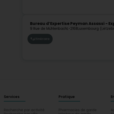
Bureau d’Expertise Peyman Assassi - Ex
9 Rue de Mühlenbach
L-2168
Luxembourg (Lëtzeb
Itinéraire
Services
Pratique
E
Recherche par activité
Pharmacies de garde
A
Recherche par ville
Hôpitaux de garde
S