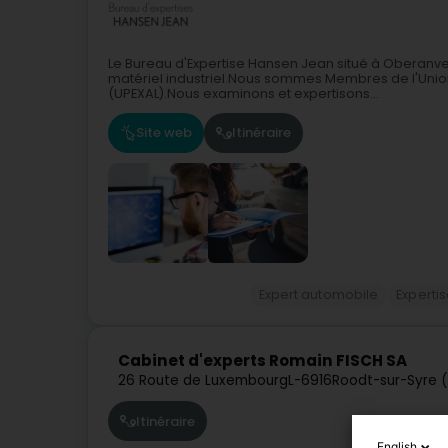
Le Bureau d'Expertise Hansen Jean situé à Oberanven
matériel industriel.Nous sommes Membres de l'Unio
(UPEXAL).Nous examinons et expertisons...
Site web
Itinéraire
Expert automobile
Experti
Cabinet d'experts Romain FISCH SA
26 Route de Luxembourg
L-6916
Roodt-sur-Syre (
Itinéraire
English