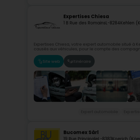
Expertises Chiesa
1 B Rue des Romains
L-8284
Kehlen (K
Expertises Chiesa, votre expert automobile situé à 
causés aux véhicules, pour le compte des compagni
Site web
Itinéraire
Expert automobile
Experti
Bucomex Sàrl
19 Rue Principale
L-8383
Koerich (Käe