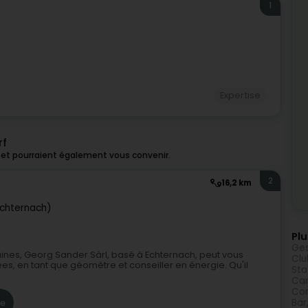
1
Expertise
rf
 et pourraient également vous convenir.
2
16,2 km
echternach)
Plu
Ges
ines, Georg Sander Sàrl, basé à Echternach, peut vous
Clu
ées, en tant que géomètre et conseiller en énergie. Qu'il
Sta
Cam
Con
re
Bar