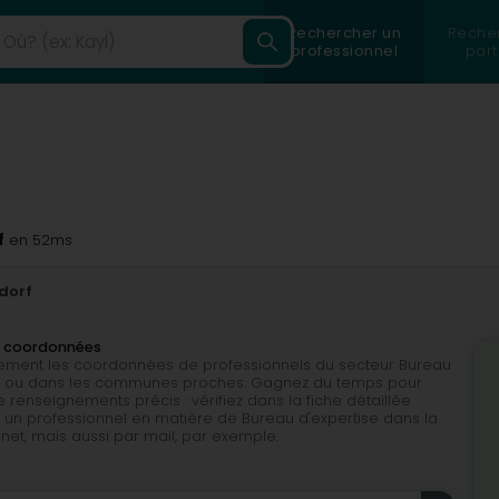
Rechercher un
Reche
professionnel
part
f
en 52ms
dorf
es coordonnées
cilement les coordonnées de professionnels du secteur Bureau
orf, ou dans les communes proches. Gagnez du temps pour
 renseignements précis : vérifiez dans la fiche détaillée
 un professionnel en matière de Bureau d'expertise dans la
ternet, mais aussi par mail, par exemple.