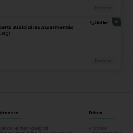
Expertise
10
28,4 km
perts Judiciaires Assermentés
uerg)
Expertise
ntreprise
Editus
gence Marketing Digital
A propos
olutions marketing pour entreprises
Nous contacter