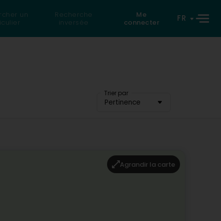
rcher un
Recherche
Me
FR
iculier
inversée
connecter
Trier par
Pertinence
Agrandir la carte