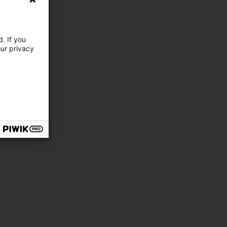
. If you
our privacy