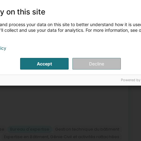
Expertise
y on this site
6
28,4 km
and process your data on this site to better understand how it is used
ll collect and use your data for analytics. For more information, see 
urg (Lëtzebuerg)
licy
xpertise, de consultance et d’ingénierie spécialisé dans
nons les particuliers, professionnels, architectes,
Accept
Decline
Powered by
ise
Bureau d'expertise
Gestion technique du bâtiment
Expertise en Bâtiment, Génie Civil et activités rattachées