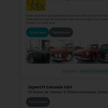
Votre bureau d'expertise Bucomex Sàrl à Koerich est
estimation rapide et fiable des dommages sur votre v
routier en tant que...
Site web
Itinéraire
Expertise
Bureau d'experti
Expert PI Conseils Sàrl
97 Route de Trèves
L-6793
Grevenmacher (Gréi
Itinéraire