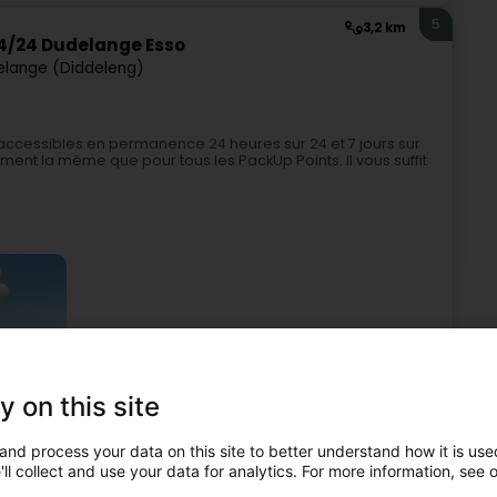
5
3,2 km
4/24 Dudelange Esso
lange (Diddeleng)
cessibles en permanence 24 heures sur 24 et 7 jours sur
tement la même que pour tous les PackUp Points. Il vous suffit
y on this site
public
Bureau de poste
Internet
Carte de paiement
and process your data on this site to better understand how it is used
6
3,2 km
ll collect and use your data for analytics. For more information, see 
4/24 Hellange
e (Helleng)