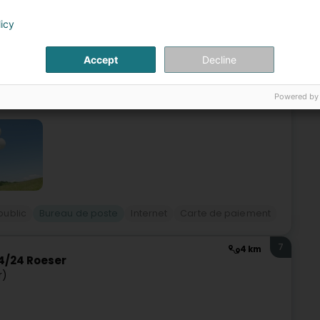
licy
cessibles en permanence 24 heures sur 24 et 7 jours sur
tement la même que pour tous les PackUp Points. Il vous suffit
Accept
Decline
Powered by
public
Bureau de poste
Internet
Carte de paiement
7
4 km
4/24 Roeser
r)