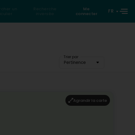
rcher un
Recherche
Me
FR
iculier
inversée
connecter
Trier par
Pertinence
Agrandir la carte