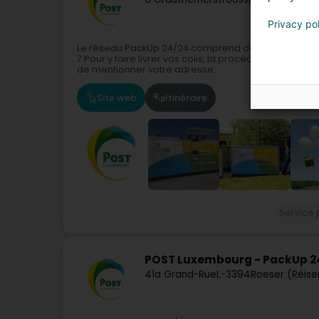
Privacy po
Le réseau PackUp 24/24 comprend des automates ac
7.Pour y faire livrer vos colis, la procédure est exac
de mentionner votre adresse...
Site web
Itinéraire
Service 
POST Luxembourg - PackUp 2
41a Grand-Rue
L-3394
Roeser (Réise