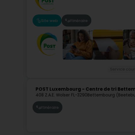
Site web
Itinéraire
Service cour
POST Luxembourg - Centre de tri Bette
408 Z.A.E. Wolser F
L-3290
Bettembourg (Beeteb
Itinéraire