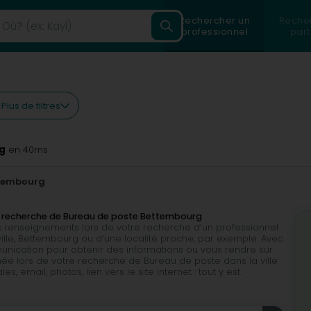
Rechercher un
Reche
professionnel
part
Plus de filtres
g
en 40ms
tembourg
e recherche de Bureau de poste Bettembourg
 renseignements lors de votre recherche d’un professionnel
lle, Bettembourg ou d’une localité proche, par exemple. Avec
munication pour obtenir des informations ou vous rendre sur
ée lors de votre recherche de Bureau de poste dans la ville
mail, photos, lien vers le site internet : tout y est.