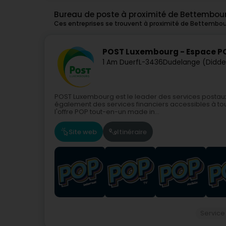
Bureau de poste à proximité de Bettembou
Ces entreprises se trouvent à proximité de Bettembou
POST Luxembourg - Espace P
1 Am Duerf
L-3436
Dudelange (Didde
POST Luxembourg est le leader des services posta
également des services financiers accessibles à tou
l'offre POP tout-en-un made in...
Site web
Itinéraire
Service