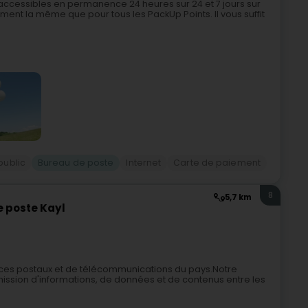
cessibles en permanence 24 heures sur 24 et 7 jours sur
tement la même que pour tous les PackUp Points. Il vous suffit
public
Bureau de poste
Internet
Carte de paiement
8
5,7 km
 poste Kayl
ces postaux et de télécommunications du pays.Notre
nsmission d'informations, de données et de contenus entre les