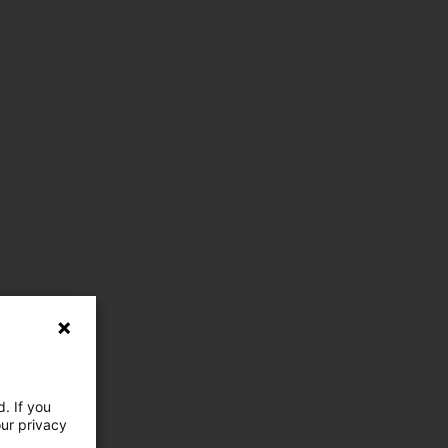
. If you
our privacy