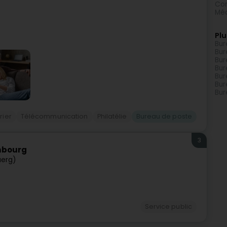
Con
Méd
Plu
Bur
Bur
Bur
Bur
Bur
Bur
Bur
rier
Télécommunication
Philatélie
Bureau de poste
3
mbourg
uerg)
Service public