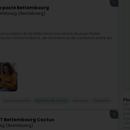
1
e poste Bettembourg
embourg (Beetebuerg)
ces postaux et de télécommunications du pays.Notre
nsmission d'informations, de données et de contenus entre les
Plu
Service public
Bureau de poste
Internet
Philatélie
Ser
Res
Kin
2
Age
ST Bettembourg Cactus
Vét
rg (Beetebuerg)
Pro