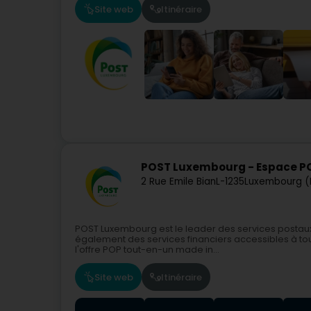
Site web
Itinéraire
POST Luxembourg - Espace P
2 Rue Emile Bian
L-1235
Luxembourg (
POST Luxembourg est le leader des services posta
également des services financiers accessibles à tou
l'offre POP tout-en-un made in...
Site web
Itinéraire