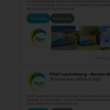
Le réseau PackUp 24/24 comprend des automates ac
7.Pour y faire livrer vos colis, la procédure est exac
de mentionner votre adresse...
Site web
Itinéraire
Service 
POST Luxembourg - Bureau de
25 Grand-Rue
L-3650
Kayl (Käl)
POST Luxembourg est le premier opérateur de servi
objectif est de faciliter la communication et la tra
particuliers et les entreprises au...