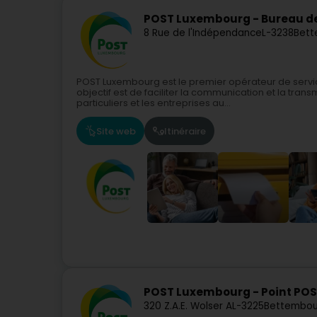
POST Luxembourg - Bureau d
8 Rue de l'Indépendance
L-3238
Bett
POST Luxembourg est le premier opérateur de servi
objectif est de faciliter la communication et la tra
particuliers et les entreprises au...
Site web
Itinéraire
POST Luxembourg - Point PO
320 Z.A.E. Wolser A
L-3225
Bettembou