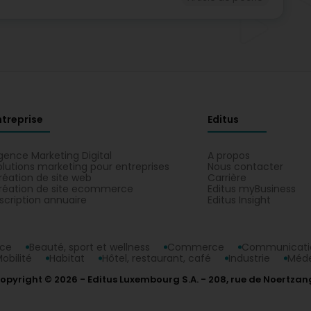
ntreprise
Editus
gence Marketing Digital
A propos
olutions marketing pour entreprises
Nous contacter
réation de site web
Carrière
réation de site ecommerce
Editus myBusiness
nscription annuaire
Editus Insight
nce
Beauté, sport et wellness
Commerce
Communicatio
obilité
Habitat
Hôtel, restaurant, café
Industrie
Méde
opyright © 2026
Editus Luxembourg S.A.
208, rue de Noertzan