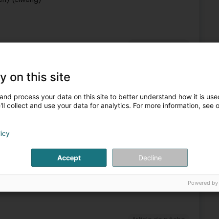
Article de pêche
4
15,6 km
y on this site
(Nidderkuer)
and process your data on this site to better understand how it is used
ll collect and use your data for analytics. For more information, see 
Article de pêche
licy
5
18,8 km
Accept
Decline
Powered by