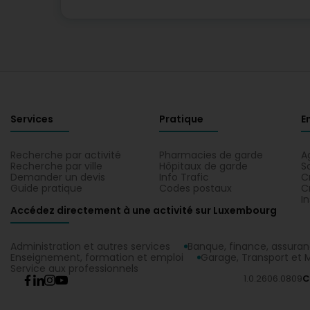
Services
Pratique
E
Recherche par activité
Pharmacies de garde
A
Recherche par ville
Hôpitaux de garde
S
Demander un devis
Info Trafic
C
Guide pratique
Codes postaux
C
I
Accédez directement à une activité sur Luxembourg
Administration et autres services
Banque, finance, assura
Enseignement, formation et emploi
Garage, Transport et M
Service aux professionnels
1.0.2606.0809
C