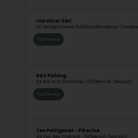
rod oliver Sàrl
20 Wengertswee
L-5450
Stadtbredimus (Stadbr
Itinéraire
R&S Fishing
24 Rue G-D Charlotte
L-7520
Mersch (Miersch)
Itinéraire
Teo Petitgenet - PikeLine
49 Rue des Champs
L-7521
Mersch (Miersch)