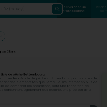
Rechercher un
Reche
professionnel
part
g
en 38ms
Article de pêche Bettembourg
s du secteur Article de pêche au Luxembourg, dans votre ville,
nant des éléments tels que l’email, le site internet en plus de
facile de comparer les prestations, pour une recherche de
hes contiennent également des descriptions précises ainsi