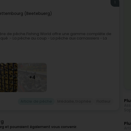
1
ettembourg (Beetebuerg)
atière de pêche.Fishing World offre une gamme complète de
iqué :- La pêche au coup - La pêche aux carnassiers - La
+4
Plu
Article de pêche
Médaille, trophée
Flotteur
Ass
Sop
rg
Plu
rg et pourraient également vous convenir.
Art