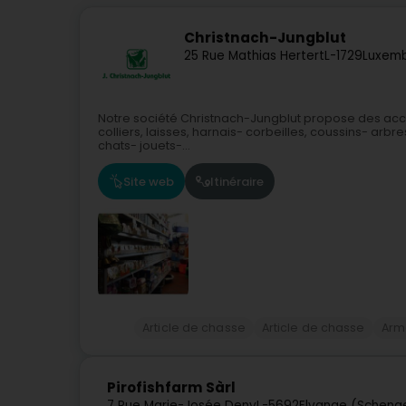
Christnach-Jungblut
25 Rue Mathias Hertert
L-1729
Luxemb
Notre société Christnach-Jungblut propose des acce
colliers, laisses, harnais- corbeilles, coussins- arbr
chats- jouets-...
Site web
Itinéraire
Article de chasse
Article de chasse
Arme
Pirofishfarm Sàrl
7 Rue Marie-Josée Deny
L-5692
Elvange (Scheng