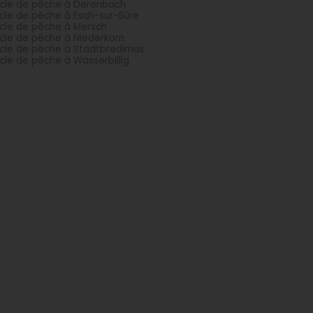
icle de pêche à Derenbach
icle de pêche à Esch-sur-Sûre
icle de pêche à Mersch
icle de pêche à Niederkorn
icle de pêche à Stadtbredimus
icle de pêche à Wasserbillig