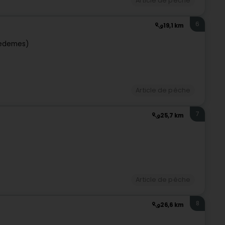
Article de pêche
6
19,1 km
iedemes)
Article de pêche
7
25,7 km
Article de pêche
8
26,6 km