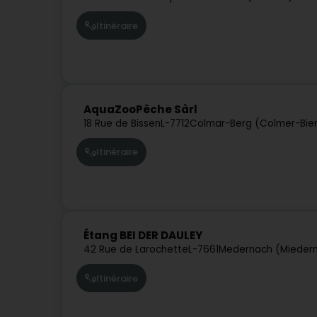
Itinéraire
AquaZooPêche Sàrl
18 Rue de Bissen
L-7712
Colmar-Berg (Colmer-Bie
Itinéraire
Étang BEI DER DAULEY
42 Rue de Larochette
L-7661
Medernach (Mieder
Itinéraire