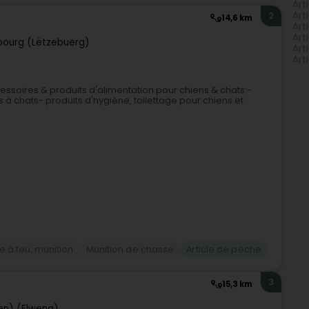
Art
Art
2
14,6 km
Art
Art
ourg (Lëtzebuerg)
Art
Art
ssoires & produits d'alimentation pour chiens & chats:-
es à chats- produits d'hygiène, toilettage pour chiens et
 à feu, munition
Munition de chasse
Article de pêche
3
15,3 km
en) (Elweng)