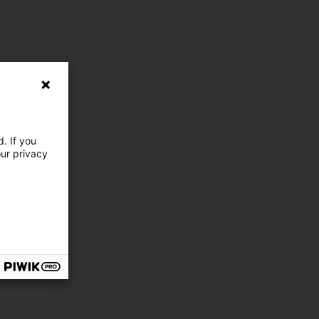
. If you
our privacy