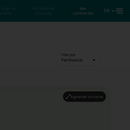
rcher un
Recherche
Me
FR
iculier
inversée
connecter
Trier par
Pertinence
Agrandir la carte