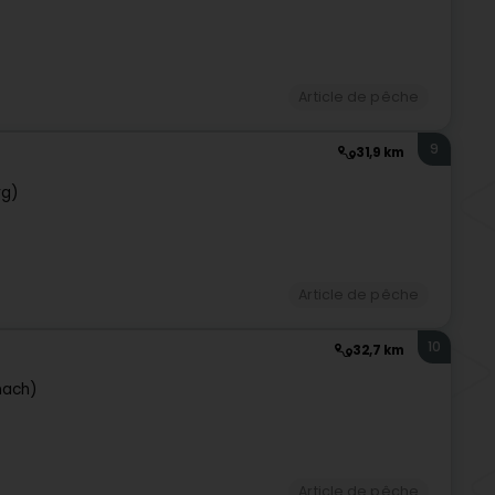
Article de pêche
9
31,9 km
rg)
Article de pêche
10
32,7 km
nach)
Article de pêche