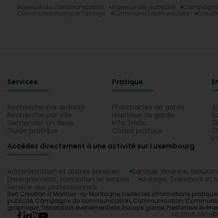
Agence de communication
Agence de publicité
Campagne
Communication par l'image
Communication visuelle
Créati
Services
Pratique
E
Recherche par activité
Pharmacies de garde
A
Recherche par ville
Hôpitaux de garde
S
Demander un devis
Info Trafic
C
Guide pratique
Codes postaux
C
I
Accédez directement à une activité sur Luxembourg
Administration et autres services
Banque, finance, assura
Enseignement, formation et emploi
Garage, Transport et M
Service aux professionnels
Bert Creation à Montois-la-Montagne, toutes les informations pratiques
publicité, Campagne de communication, Communication, Communicatio
graphique, Décoration évènementielle, Escape game, Prestataire évène
1.0.2606.0809
C