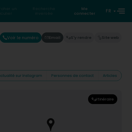
rcher un
Recherche
Me
FR
iculier
inversée
connecter
Voir le numéro
Email
S'y rendre
Site web
ctualité sur Instagram
Personnes de contact
Articles
Itinéraire