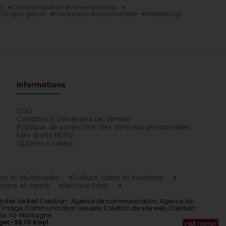
e
Communication évènementielle
Escape game
Prestataire évènementiel
Webdesign
Informations
CGU
Conditions Générales de Ventes
Politique de protection des données personnelles
Mes droits RGPD
Options cookies
n et Multimedia
Culture, loisirs et tourisme
cine et santé
Secteur Privé
activités de Bert Creation : Agence de communication, Agence de
age, Communication visuelle, Création de site web, Création
tois-la-Montagne.
ge
L-3670 Kayl