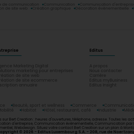
 de communication
Communication
Communication d'entrepris
on de site web
Création graphique
Décoration évènementielle
ntreprise
Editus
gence Marketing Digital
A propos
olutions marketing pour entreprises
Nous contacter
réation de site web
Carrière
réation de site ecommerce
Editus myBusiness
nscription annuaire
Editus Insight
nce
Beauté, sport et wellness
Commerce
Communicatio
obilité
Habitat
Hôtel, restaurant, café
Industrie
Méde
 sur Bert Creation : heures d'ouvertures, téléphone, adresse. Toutes les 
n d'entreprise, Communication évènementielle, Communication par l'im
mentiel, Webdesign. Situez votre contact Bert Creation sur un plan à Mon
opyright © 2026
Editus Luxembourg S.A.
208, rue de Noertzan