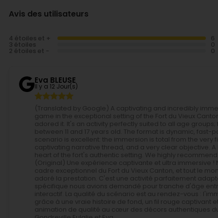
Avis des utilisateurs
4 étoiles et +
3 étoiles
2 étoiles et -
Eva BLEUSE
Il y a 12 Jour(s)
(Translated by Google) A captivating and incredibly imme
game in the exceptional setting of the Fort du Vieux Cant
adored it. It's an activity perfectly suited to all age group
between 11 and 17 years old. The format is dynamic, fast-pa
scenario is excellent: the immersion is total from the very
captivating narrative thread, and a very clear objective. A h
heart of the fort's authentic setting. We highly recommend 
(Original) Une expérience captivante et ultra immersive 
cadre exceptionnel du Fort du Vieux Canton, et tout le mo
adoré la prestation. C'est une activité parfaitement adap
spécifique nous avions demandé pour tranche d'âge entre 1
interactif. La qualité du scénario est au rendez-vous : l'
grâce à une vraie histoire de fond, un fil rouge captivant e
animation de qualité au cœur des décors authentiques du
Gondreville Eulalie et Eva