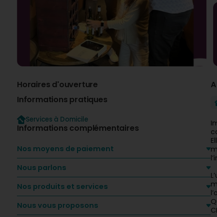
Horaires d'ouverture
A
Informations pratiques
Services à Domicile
I
Informations complémentaires
c
E
Nos moyens de paiement
m
l
Nous parlons
L
m
Nos produits et services
l’
Q
Nous vous proposons
C