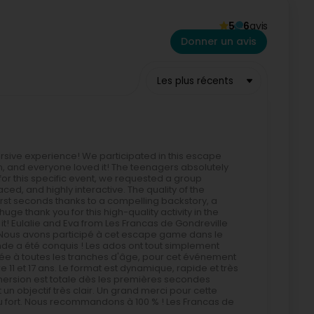
5
6
avis
Donner un avis
Les plus récents
rsive experience! We participated in this escape
on, and everyone loved it! The teenagers absolutely
s; for this specific event, we requested a group
ced, and highly interactive. The quality of the
 first seconds thanks to a compelling backstory, a
uge thank you for this high-quality activity in the
it! Eulalie and Eva from Les Francas de Gondreville
! Nous avons participé à cet escape game dans le
nde a été conquis ! Les ados ont tout simplement
tée à toutes les tranches d'âge, pour cet événement
1 et 17 ans. Le format est dynamique, rapide et très
immersion est totale dès les premières secondes
t un objectif très clair. Un grand merci pour cette
 fort. Nous recommandons à 100 % ! Les Francas de