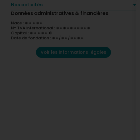
Nos activités
Données administratives & financières
Nace : ∗∗.∗∗∗
N° TVA international : ∗∗∗∗∗∗∗∗∗∗
Capital : ∗∗ ∗∗∗ €
Date de fondation : ∗∗/∗∗/∗∗∗∗
Voir les informations légales