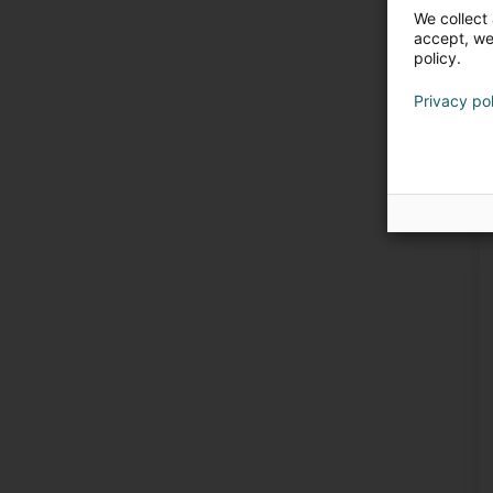
We collect 
accept, we'
policy.
Privacy po