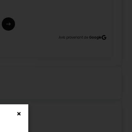
un délai qui était serré. Il est très professionnel,
ésiter. (Translated by Google) Bertrand did an
Avis provenant de
Google
ne was tight. He's very professional, readily
e fait vraiment plaisir ! Ravi d’avoir pu répondre à
etravailler ensemble sur un prochain projet.
(cadeau idéal à offrir d’ailleurs), sa créativité
anslated by Google) I highly recommend Bertrand for
tivity and ingenuity are truly remarkable! Well done!
plaisir ! Ravi que le concept t’ait plu, et merci