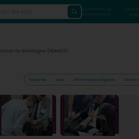
Rechercher un
Reche
professionnel
part
ontois-la-Montagne (FRANCE)
Horaires
Avis
Informations légales
Notre a