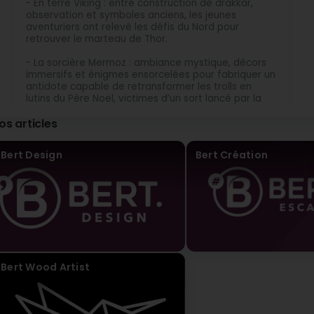
- En terre Viking : entre construction de drakkar,
observation et symboles anciens, les jeunes
Bert Creation
aventuriers ont relevé les défis du Nord pour
Il y a 9 Mois
retrouver le marteau de Thor.
Merci pour votre confiance
- La sorcière Mermoz : ambiance mystique, décors
immersifs et énigmes ensorcelées pour fabriquer un
antidote capable de retransformer les trolls en
lutins du Père Noël, victimes d’un sort lancé par la
redoutable sorcière Mermoz.
os articles
Chaque atelier a mêlé thématisation, immersion et
coopération, avec des décors, objets et épreuves
Bert Design
Bert Création
adaptés aux enfants pour une expérience ludique et
sensorielle unique.
Un grand merci à l’équipe d’animation de
l'
ASSOCIATION LES CATT'MOMES
pour l’accueil et à
tous les enfants pour leur énergie et leur
imagination débordante 😊 !
Bert Wood Artist