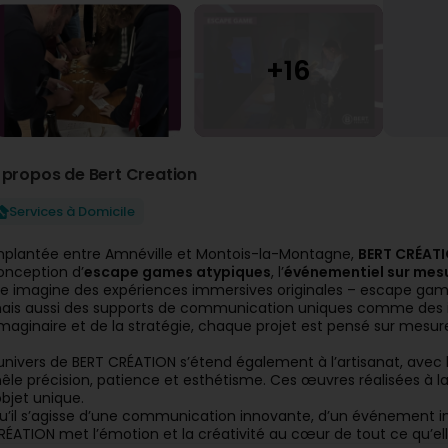
 propos de Bert Creation
Services à Domicile
mplantée entre Amnéville et Montois-la-Montagne,
BERT CRÉAT
onception d’
escape games atypiques
, l’
événementiel sur mes
lle imagine des expériences immersives originales – escape game
ais aussi des supports de communication uniques comme des ident
’imaginaire et de la stratégie, chaque projet est pensé sur mesure, 
’univers de BERT CRÉATION s’étend également à l’artisanat, avec 
êle précision, patience et esthétisme. Ces œuvres réalisées à la ma
objet unique.
u’il s’agisse d’une communication innovante, d’un événement ino
RÉATION met l’émotion et la créativité au cœur de tout ce qu’el