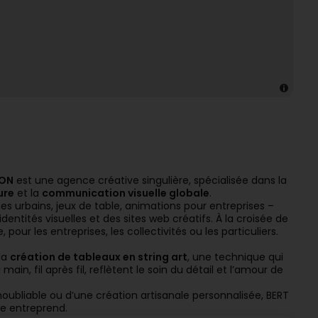
ION
est une agence créative singulière, spécialisée dans la
ure
et la
communication visuelle globale
.
s urbains, jeux de table, animations pour entreprises –
ités visuelles et des sites web créatifs. À la croisée de
pour les entreprises, les collectivités ou les particuliers.
la
création de tableaux en string art
, une technique qui
in, fil après fil, reflètent le soin du détail et l’amour de
ubliable ou d’une création artisanale personnalisée, BERT
le entreprend.