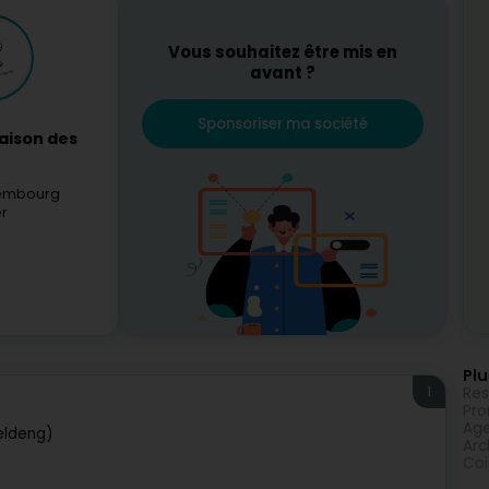
Vous souhaitez être mis en
avant ?
Sponsoriser ma société
aison des
xembourg
er
Plu
1
Res
Pro
Age
eldeng)
Arc
Coi