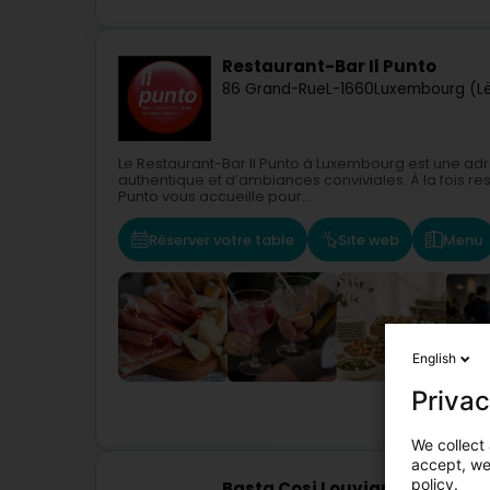
Restaurant-Bar Il Punto
86 Grand-Rue
L-1660
Luxembourg (L
Le Restaurant-Bar Il Punto à Luxembourg est une adr
authentique et d’ambiances conviviales. À la fois rest
Punto vous accueille pour...
Réserver votre table
Site web
Menu
English
Privac
We collect 
accept, we'
policy.
Basta Cosi Louvigny