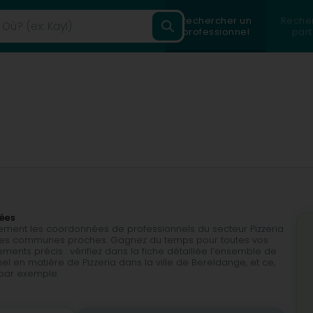
Rechercher un
Reche
professionnel
part
nées
ilement les coordonnées de professionnels du secteur Pizzeria
s les communes proches. Gagnez du temps pour toutes vos
ents précis : vérifiez dans la fiche détaillée l’ensemble de
el en matière de Pizzeria dans la ville de Bereldange, et ce,
, par exemple.