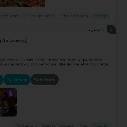
Restaurant
Cuisine italienne
Plat à emporter
Pizzeria
3
4,1 km
 (Lëtzebuerg)
rg à côté du Glacis.Et cela, grâce à tous ceux qui, comme
nue des terroirs, son personnel attentionné et surtout cette
Site web
Itinéraire
Restaurant
Cuisine française
Pizza
Pizzeria