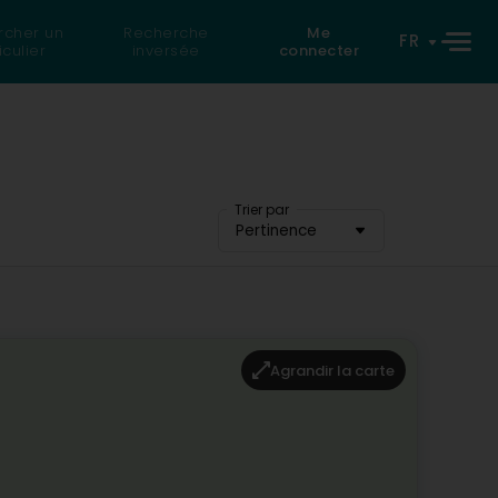
rcher un
Recherche
Me
FR
iculier
inversée
connecter
Trier par
Pertinence
Agrandir la carte