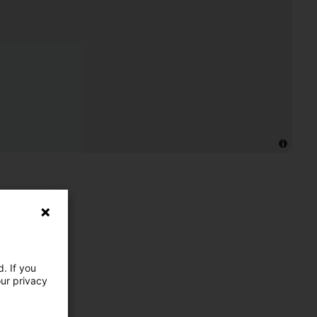
. If you
our privacy