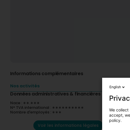
Informations complémentaires
Nos activités
English
Données administratives & financières
Privac
Nace : ∗∗.∗∗∗
N° TVA international : ∗∗∗∗∗∗∗∗∗∗
We collect 
Nombre d'employés : ∗∗∗
accept, we'
policy.
Voir les informations légales