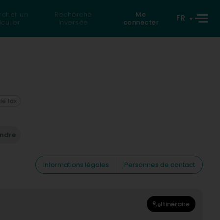
rcher un
Recherche
Me
FR
iculier
inversée
connecter
 le fax
endre
Informations légales
Personnes de contact
Itinéraire