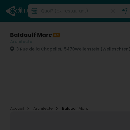
Baldauff Marc
OAI
Architecte
3 Rue de la Chapelle
L-5470
Wellenstein (Welleschten
Accueil
Architecte
Baldauff Marc