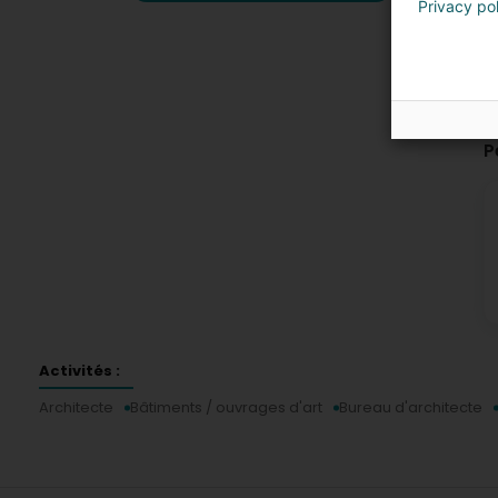
Privacy po
P
Activités :
Architecte
Bâtiments / ouvrages d'art
Bureau d'architecte