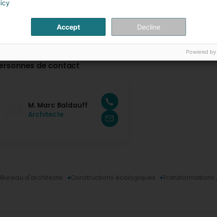
licy
Accept
Decline
Powered by
ersonnes de contact
M. Marc Baldauff
Architecte
Bureau d'architecte
Constructions écologiques
Transformations 