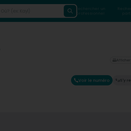
Rechercher un
Reche
professionnel
part
)
Afficher
Voir le numéro
S'y r