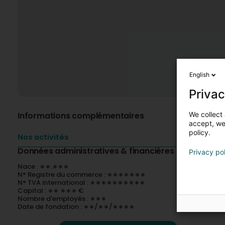
English
Privac
We collect 
Informations complémentaires
accept, we'
policy.
Nos activités
Données administratives & financières
Privacy po
Nace : ∗∗.∗∗∗
N° Registre du commerce : ∗∗∗∗∗∗∗
N° TVA international : ∗∗∗∗∗∗∗∗∗∗
Capital : ∗∗ ∗∗∗ €
Nombre d'employés : ∗∗∗
Date de fondation : ∗∗/∗∗/∗∗∗∗