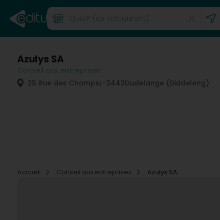
Azulys SA
Conseil aux entreprises
25 Rue des Champs
L-3442
Dudelange (Diddeleng)
Accueil
Conseil aux entreprises
Azulys SA