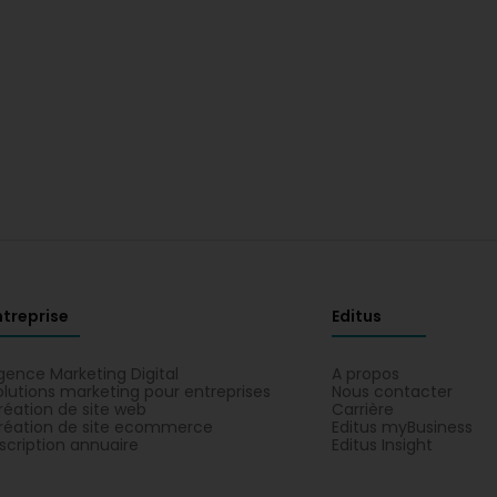
ntreprise
Editus
gence Marketing Digital
A propos
olutions marketing pour entreprises
Nous contacter
réation de site web
Carrière
réation de site ecommerce
Editus myBusiness
nscription annuaire
Editus Insight