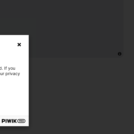
. If you
our privacy