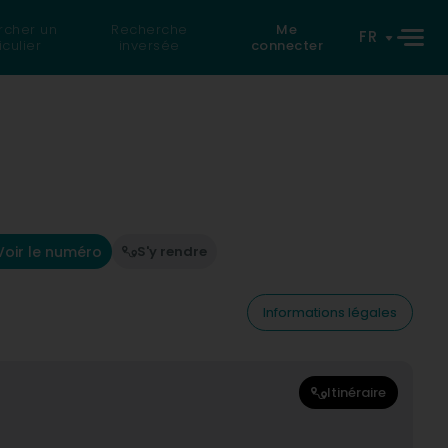
rcher un
Recherche
Me
FR
iculier
inversée
connecter
Voir le numéro
S'y rendre
Informations légales
Itinéraire