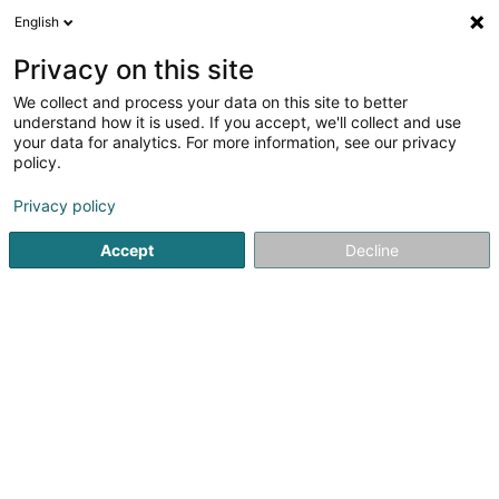
English
FR
Privacy on this site
We collect and process your data on this site to better
Aziel Sàrl
understand how it is used. If you accept, we'll collect and use
your data for analytics. For more information, see our privacy
Vêtement pour dames
policy.
56 Avenue Grande-Duchesse Charlotte
L-3440
Dudelange (Diddeleng)
Privacy policy
Accept
Decline
Afficher le fax
Voir le numéro
S'y rendre
Accueil
Vêtement pour dames
Aziel Sàrl