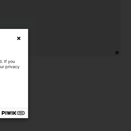
. If you
our privacy