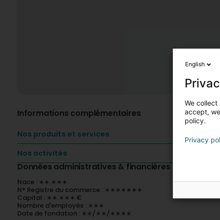
English
Privac
We collect 
Informations complémentaires
accept, we'
policy.
Nos produits et services
Privacy po
Nos activités
Données administratives & financières
Nace : ∗∗.∗∗∗
N° Registre du commerce : ∗∗∗∗∗∗∗
Capital : ∗∗ ∗∗∗ €
Nombre d'employés : ∗∗∗
Date de fondation : ∗∗/∗∗/∗∗∗∗