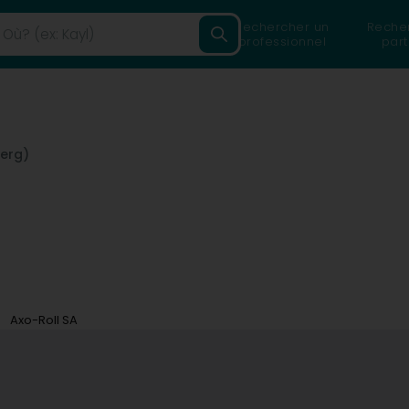
Rechercher un
Reche
professionnel
part
erg)
Axo-Roll SA