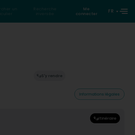
rcher un
Recherche
Me
FR
iculier
inversée
connecter
S'y rendre
Informations légales
Itinéraire