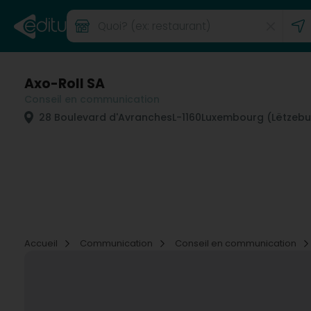
Axo-Roll SA
Conseil en communication
28 Boulevard d'Avranches
L-1160
Luxembourg (Lëtzebu
Accueil
Communication
Conseil en communication