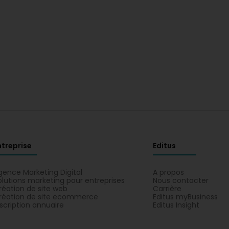
ntreprise
Editus
gence Marketing Digital
A propos
olutions marketing pour entreprises
Nous contacter
réation de site web
Carrière
réation de site ecommerce
Editus myBusiness
nscription annuaire
Editus Insight