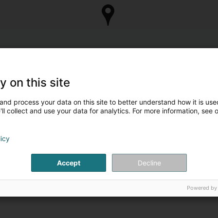
y on this site
and process your data on this site to better understand how it is used
ll collect and use your data for analytics. For more information, see 
licy
Accept
Decline
Powered by