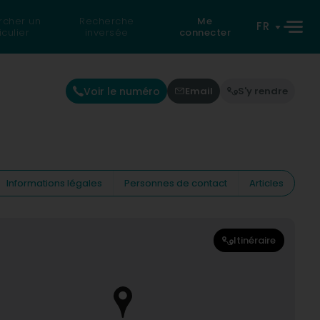
rcher un
Recherche
Me
FR
iculier
inversée
connecter
Voir le numéro
Email
S'y rendre
Informations légales
Personnes de contact
Articles
Itinéraire