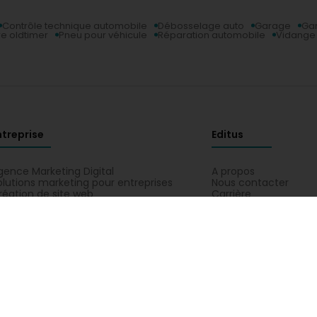
Contrôle technique automobile
Débosselage auto
Garage
Ga
re oldtimer
Pneu pour véhicule
Réparation automobile
Vidange
ntreprise
Editus
gence Marketing Digital
A propos
olutions marketing pour entreprises
Nous contacter
réation de site web
Carrière
réation de site ecommerce
Editus myBusiness
nscription annuaire
Editus Insight
nce
Beauté, sport et wellness
Commerce
Communicatio
obilité
Habitat
Hôtel, restaurant, café
Industrie
Méde
o Partners Sàrl : heures d'ouvertures, téléphone, adresse. Toutes les activi
, Garage, Gardiennage de pneu, Mécanique automobile, Nettoyage automobi