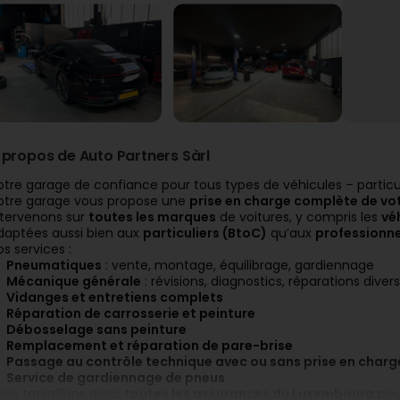
 propos de Auto Partners Sàrl
otre garage de confiance pour tous types de véhicules – particul
otre garage vous propose une
prise en charge complète de vot
ntervenons sur
toutes les marques
de voitures, y compris les
vé
daptées aussi bien aux
particuliers (BtoC)
qu’aux
professionne
os services :
Pneumatiques
: vente, montage, équilibrage, gardiennage
Mécanique générale
: révisions, diagnostics, réparations diver
Vidanges et entretiens complets
Réparation de carrosserie et peinture
Débosselage sans peinture
Remplacement et réparation de pare-brise
Passage au contrôle technique avec ou sans prise en charg
Service de gardiennage de pneus
ous travaillons avec
toutes les assurances du Luxembourg
pour