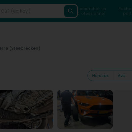
Rechercher un
Reche
professionnel
part
erre (Steebrécken)
Horaires
Avis