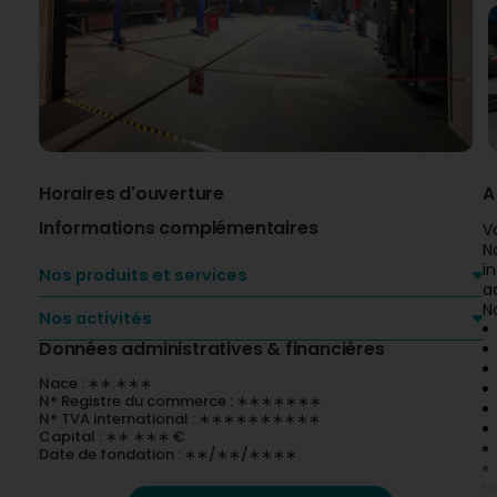
Horaires d'ouverture
A
Informations complémentaires
V
N
i
Nos produits et services
a
N
Nos activités
Données administratives & financières
Nace : ∗∗.∗∗∗
N° Registre du commerce : ∗∗∗∗∗∗∗
N° TVA international : ∗∗∗∗∗∗∗∗∗∗
Capital : ∗∗ ∗∗∗ €
Date de fondation : ∗∗/∗∗/∗∗∗∗
N