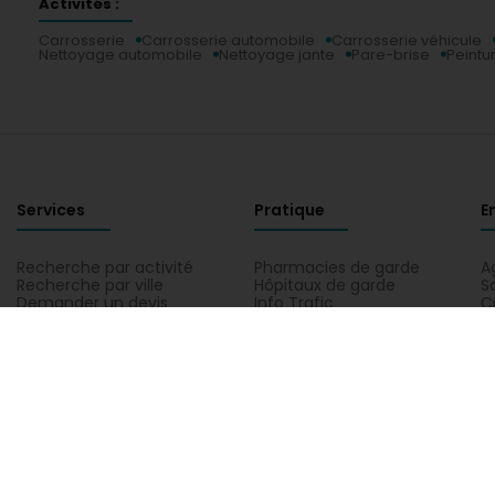
Activités :
Carrosserie
Carrosserie automobile
Carrosserie véhicule
Nettoyage automobile
Nettoyage jante
Pare-brise
Peintu
Services
Pratique
E
Recherche par activité
Pharmacies de garde
A
Recherche par ville
Hôpitaux de garde
S
Demander un devis
Info Trafic
C
Guide pratique
Codes postaux
C
I
Accédez directement à une activité sur Luxembourg
Administration et autres services
Banque, finance, assura
Enseignement, formation et emploi
Garage, Transport et M
Service aux professionnels
Auto Partners Sàrl à Pontpierre, toutes les informations pratiques sur Aut
Carrosserie véhicule, Contrôle technique automobile, Débosselage auto