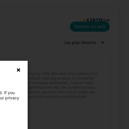
ccompagnement pour un traitement rapide et efficace de
4,58
12
avis
apide garantie.
Donner un avis
Les plus récents
lines and answering my calls, the new management is
, even though I never had any reason to complain
oise after they've made deliveries... I never had
inal) Enfim nova gerência em vez de cumprir prazos
car a antiga gerência ,quando nunca tive razão de
. If you
 faz barulho depois de fazerem a distribuição
our privacy