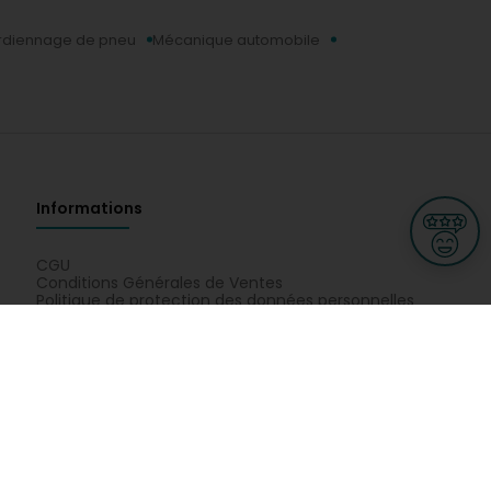
rdiennage de pneu
Mécanique automobile
Informations
CGU
Conditions Générales de Ventes
Politique de protection des données personnelles
Mes droits RGPD
Options cookies
n et Multimedia
Culture, loisirs et tourisme
cine et santé
Secteur Privé
tés de Auto Partners Sàrl : Carrosserie, Carrosserie automobile,
le, Nettoyage jante, Pare-brise, Peinture oldtimer, Pneu pour