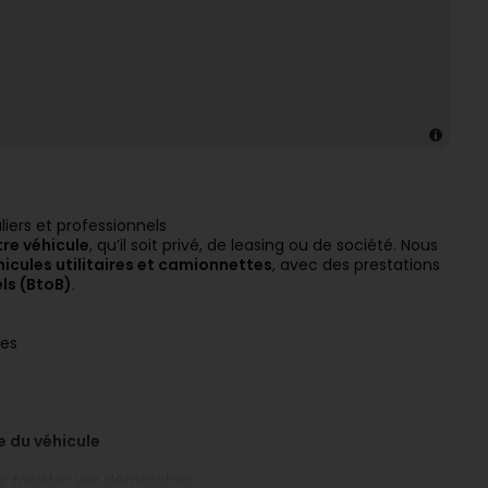
iers et professionnels
re véhicule
, qu’il soit privé, de leasing ou de société. Nous
hicules utilitaires et camionnettes
, avec des prestations
ls (BtoB)
.
ses
e du véhicule
 faciliter vos démarches :