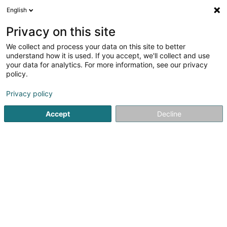
English
FR
Privacy on this site
We collect and process your data on this site to better
Ausy Luxembourg PSF SA
understand how it is used. If you accept, we'll collect and use
your data for analytics. For more information, see our privacy
Conseil informatique
policy.
3,56
9
avis
Privacy policy
15 Rue Léon Laval
L-3372
Leudelange (Leideleng)
Accept
Decline
Vidéo
Contact
Voir le numéro
Email
S'y rendre
Site web
Accueil
Service informatique
Conseil informatique
Au