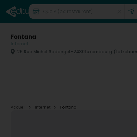
Fontana
Internet
26 Rue Michel Rodange
L-2430
Luxembourg (Lëtzebue
Accueil
Internet
Fontana