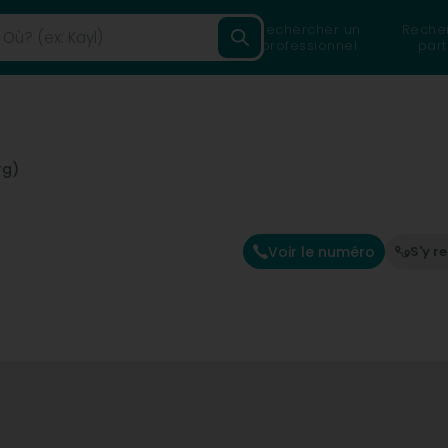
Rechercher un
Reche
professionnel
part
rg)
Voir le numéro
S'y r