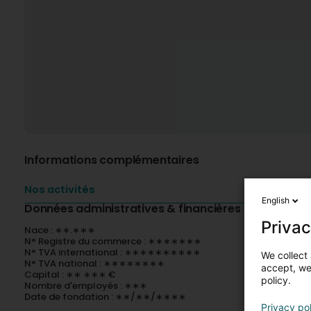
Informations complémentaires
Nos activités
English
Données administratives & financières
Privac
Nace : ∗∗.∗∗∗
N° Registre du commerce : ∗∗∗∗∗∗∗
N° TVA international : ∗∗∗∗∗∗∗∗∗∗
We collect 
N° TVA national : ∗∗∗∗∗∗∗∗
accept, we'
Capital : ∗∗ ∗∗∗ €
policy.
Nombre d'employés : ∗∗∗
Date de fondation : ∗∗/∗∗/∗∗∗∗
Privacy po