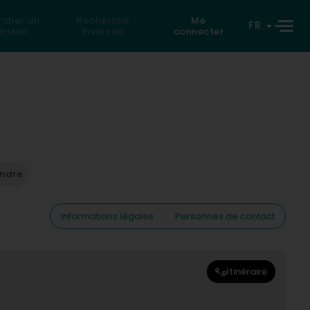
rcher un
Recherche
Me
FR
iculier
inversée
connecter
endre
Informations légales
Personnes de contact
Itinéraire