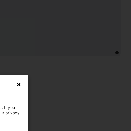
. If you
our privacy