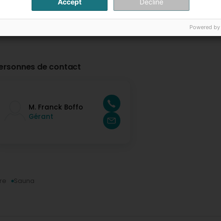
Accept
Decline
Powered by
ersonnes de contact
M. Franck Boffo
Gérant
ire
Sauna