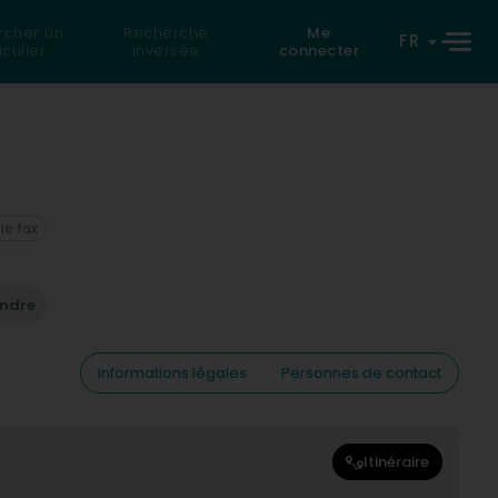
rcher un
Recherche
Me
FR
iculier
inversée
connecter
 le fax
endre
Informations légales
Personnes de contact
Itinéraire