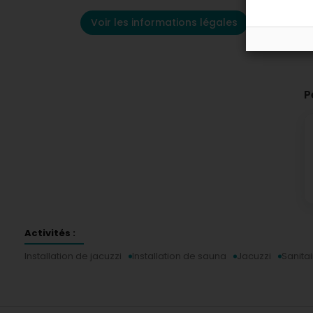
Voir les informations légales
P
Activités :
Installation de jacuzzi
Installation de sauna
Jacuzzi
Sanita