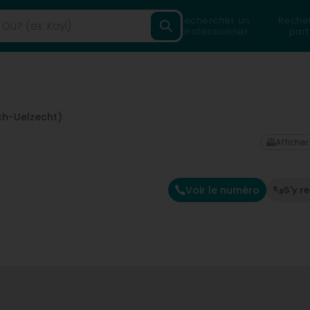
Rechercher un
Reche
professionnel
part
ch-Uelzecht)
Afficher
Voir le numéro
S'y r