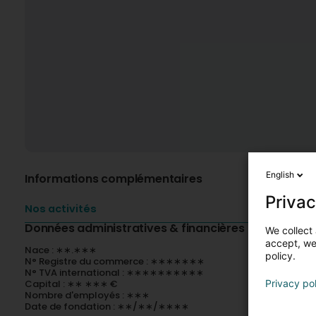
English
Informations complémentaires
Privac
Nos activités
Données administratives & financières
We collect 
accept, we'
Nace : ∗∗.∗∗∗
policy.
N° Registre du commerce : ∗∗∗∗∗∗∗
N° TVA international : ∗∗∗∗∗∗∗∗∗∗
Capital : ∗∗ ∗∗∗ €
Privacy po
Nombre d'employés : ∗∗∗
Date de fondation : ∗∗/∗∗/∗∗∗∗