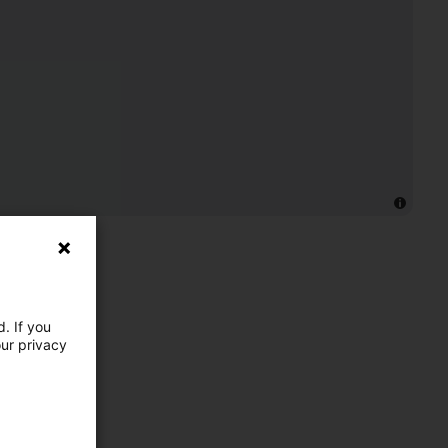
. If you
our privacy