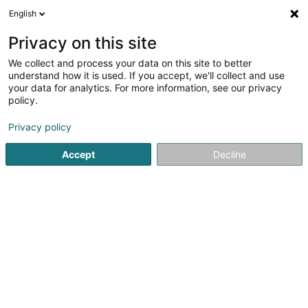
English
FR
Privacy on this site
We collect and process your data on this site to better
Archibureau Pawlowski Sàrl
OAI
understand how it is used. If you accept, we'll collect and use
your data for analytics. For more information, see our privacy
Architecte
policy.
6 Op der Ae
L-8291
Meispelt (Meespelt/Meester)
Privacy policy
Afficher le fax
Accept
Decline
Voir le numéro
S'y rendre
Accueil
Architecte
Archibureau Pawlowski Sàrl