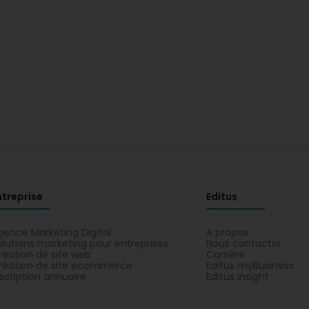
ntreprise
Editus
gence Marketing Digital
A propos
olutions marketing pour entreprises
Nous contacter
réation de site web
Carrière
réation de site ecommerce
Editus myBusiness
nscription annuaire
Editus Insight