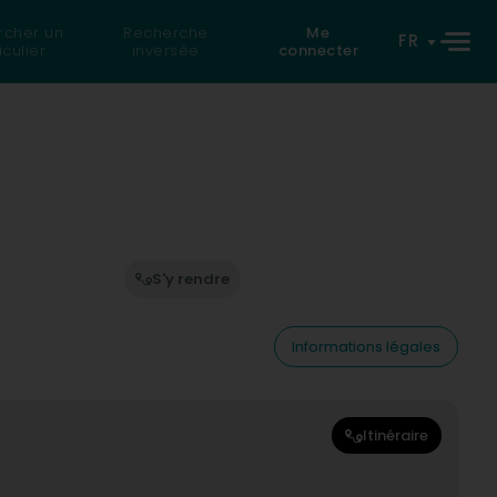
rcher un
Recherche
Me
FR
iculier
inversée
connecter
S'y rendre
Informations légales
Itinéraire