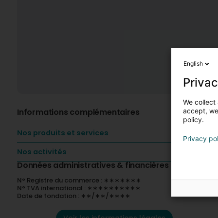
English
Privac
We collect 
Informations complémentaires
accept, we'
policy.
Nos produits et services
Privacy po
Nos activités
Données administratives & financières
N° Registre du commerce : ∗∗∗∗∗∗∗
N° TVA international : ∗∗∗∗∗∗∗∗∗∗
Date de fondation : ∗∗/∗∗/∗∗∗∗