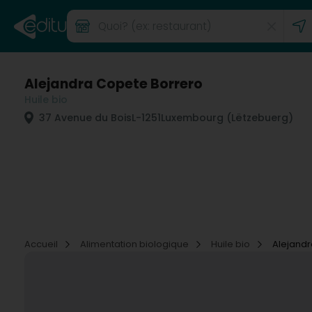
Alejandra Copete Borrero
Huile bio
37 Avenue du Bois
L-1251
Luxembourg (Lëtzebuerg)
Accueil
Alimentation biologique
Huile bio
Alejandr