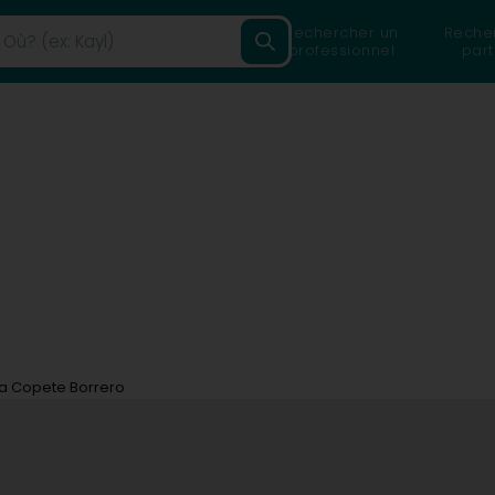
Rechercher un
Reche
professionnel
part
a Copete Borrero