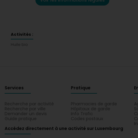
Voir les informations légales
Activités :
Huile bio
Services
Pratique
E
Recherche par activité
Pharmacies de garde
A
Recherche par ville
Hôpitaux de garde
S
Demander un devis
Info Trafic
C
Guide pratique
Codes postaux
C
I
Accédez directement à une activité sur Luxembourg