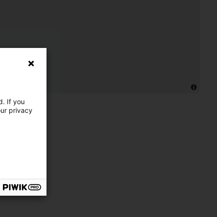
. If you
our privacy