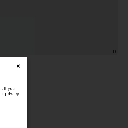
. If you
our privacy