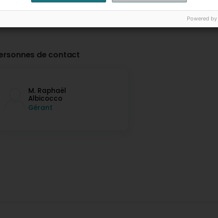
Powered by
ersonnes de contact
M. Raphaël
Albicocco
Gérant