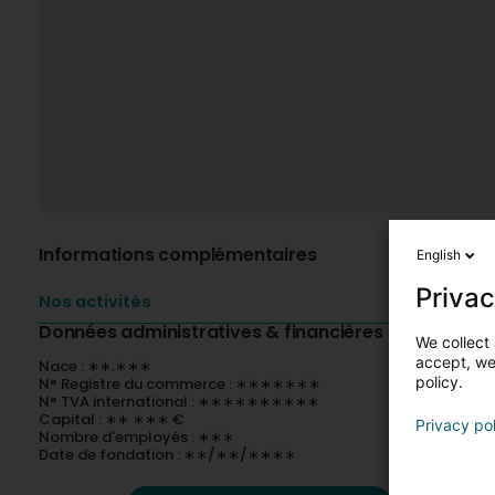
Informations complémentaires
English
Privac
Nos activités
Données administratives & financières
We collect 
accept, we'
Nace : ∗∗.∗∗∗
policy.
N° Registre du commerce : ∗∗∗∗∗∗∗
N° TVA international : ∗∗∗∗∗∗∗∗∗∗
Capital : ∗∗ ∗∗∗ €
Privacy po
Nombre d'employés : ∗∗∗
Date de fondation : ∗∗/∗∗/∗∗∗∗