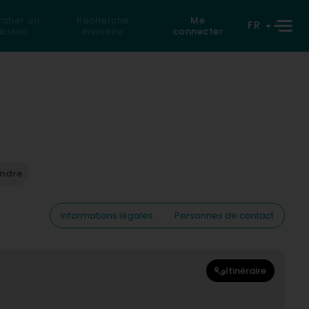
rcher un
Recherche
Me
FR
iculier
inversée
connecter
endre
Informations légales
Personnes de contact
Itinéraire