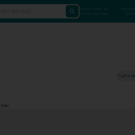
Rechercher un
Reche
professionnel
part
S'y r
 Sàrl