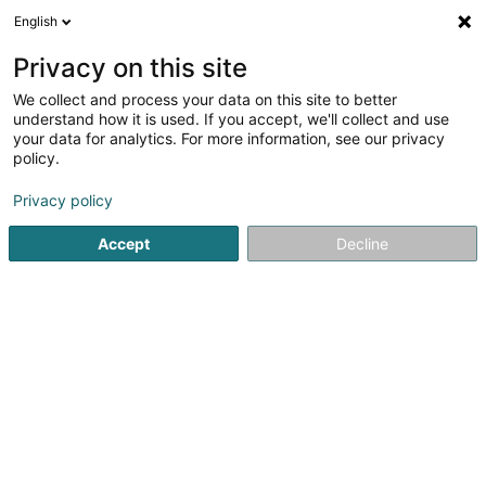
English
FR
Privacy on this site
We collect and process your data on this site to better
Aide au Développement de la Santé
understand how it is used. If you accept, we'll collect and use
ONG
your data for analytics. For more information, see our privacy
policy.
Service public
Privacy policy
31 Rue de la Montée
L-3321
Berchem (Bierchem)
Accept
Decline
Afficher le fax
Voir le numéro
S'y rendre
Accueil
Service public
Aide au Développement de la San