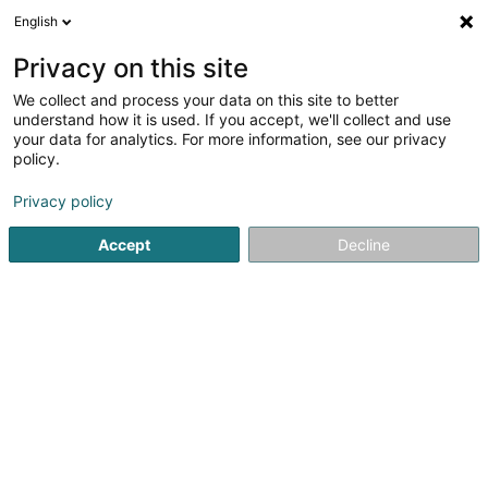
English
FR
Privacy on this site
We collect and process your data on this site to better
A.B.C. Schrondweiler Cruchten-
understand how it is used. If you accept, we'll collect and use
Nommern Asbl
your data for analytics. For more information, see our privacy
policy.
Club sportif
Privacy policy
11 Rue de l'Ecole
- (Vieille Ecole de Schrondweiler) -
L-9184
Schrondweiler (Schrondweiler)
Accept
Decline
Afficher le fax
Voir le num. mobile
Voir le numéro
S'y rendre
Accueil
Club sportif
A.B.C. Schrondweiler Cruchten-Nomm