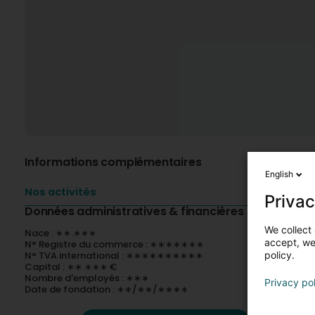
Informations complémentaires
English
Nos activités
Privac
Données administratives & financières
We collect 
Nace : ∗∗.∗∗∗
accept, we'
N° Registre du commerce : ∗∗∗∗∗∗∗
N° TVA international : ∗∗∗∗∗∗∗∗∗∗
policy.
Capital : ∗∗ ∗∗∗ €
Nombre d'employés : ∗∗∗
Privacy po
Date de fondation : ∗∗/∗∗/∗∗∗∗