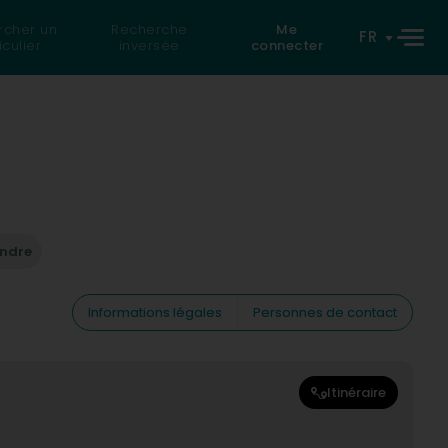
rcher un
Recherche
Me
FR
iculier
inversée
connecter
endre
Informations légales
Personnes de contact
Itinéraire