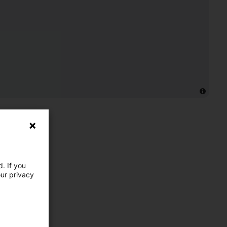
. If you
our privacy