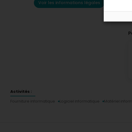
Voir les informations légales
P
Activités :
Fourniture informatique
Logiciel informatique
Matériel infor