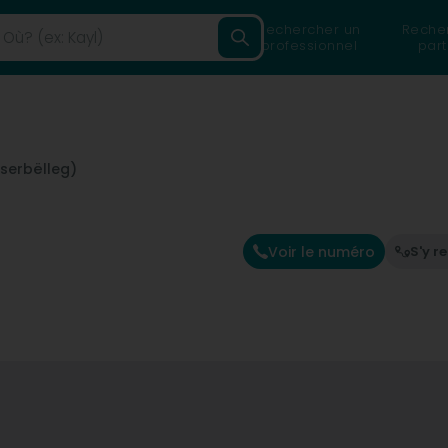
Rechercher un
Reche
professionnel
part
serbëlleg)
Voir le numéro
S'y r