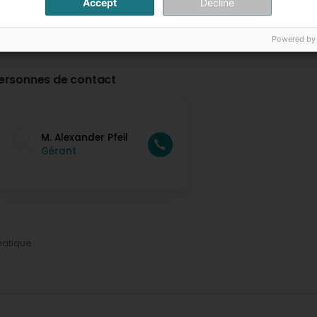
Accept
Decline
Powered by
ersonnes de contact
M. Alexander Pfeil
Gérant
matique