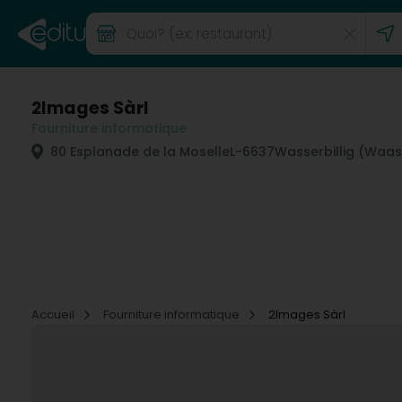
2Images Sàrl
Fourniture informatique
80 Esplanade de la Moselle
L-6637
Wasserbillig (Waas
Accueil
Fourniture informatique
2Images Sàrl