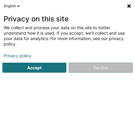
English
EN
Privacy on this site
We collect and process your data on this site to better
Refine your search
understand how it is used. If you accept, we'll collect and use
your data for analytics. For more information, see our privacy
Autour de moi
Luxembourg
Top rated
Par
(4)
(5)
policy.
9
Racing bike
result(s) for
en 45ms
Privacy policy
Home page
Cycling item
Racing bike
Accept
Decline
1
BikeRun
4A Op der Haart
L-9999
Wemperhardt (Wämperhaart)
Bienvenue chez Bikerun, votre destination ultime pour tout
ce qui concerne le monde du vélo ! Chez Bikerun, nous
sommes passionnés par la vie en deux roues et nous
mettons cette passion au service de nos clients. Que
vous soyez un cycliste chevronné,...